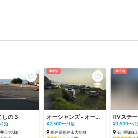
車中泊
車中泊
こしの３
オーシャンズ - オートキャンプ & ＲＶパーク
¥
2,500
〜
¥
1,500
〜
/
1泊
/
1泊
/
1
福井市大味町
福井県福井市大味町
石川県白山