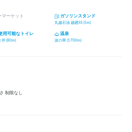
ーマーケット
ガソリンスタンド
丸越石油 越廼SS (5m)
間使用可能なトイレ
温泉
 (80m)
波の華 (1700m)
さ 制限なし