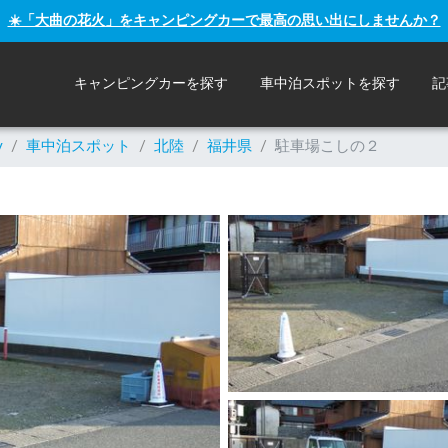
☀️「大曲の花火」をキャンピングカーで最高の思い出にしませんか？
キャンピングカーを探す
車中泊スポットを探す
記
y
/
車中泊スポット
/
北陸
/
福井県
/
駐車場こしの２