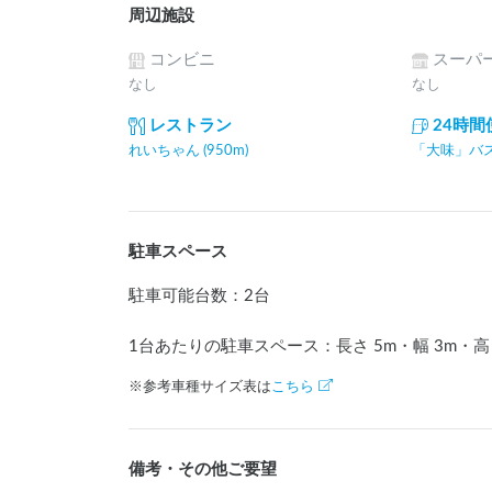
周辺施設
コンビニ
スーパ
なし
なし
レストラン
24時
れいちゃん (950m)
「大味」バス停
駐車スペース
駐車可能台数
：
2台
1台あたりの駐車スペース：長さ
5
m
・幅
3
m
・高
※参考車種サイズ表は
こちら
備考・その他ご要望