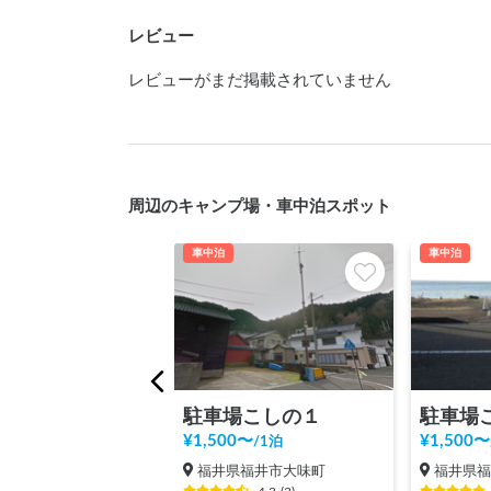
レビュー
レビューがまだ掲載されていません
周辺のキャンプ場・車中泊スポット
車中泊
車中泊
駐車場こしの１
駐車場
¥
1,500
〜
¥
1,500
〜
/
1泊
福井県福井市大味町
福井県