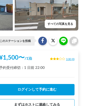
すべての写真を見る
このステーションを投稿
¥
1,500
〜
/
1泊
3.00
(
0
)
予約受付締切：
1 日前
22:00
ログインして予約に進む
まずはホストに連絡してみる