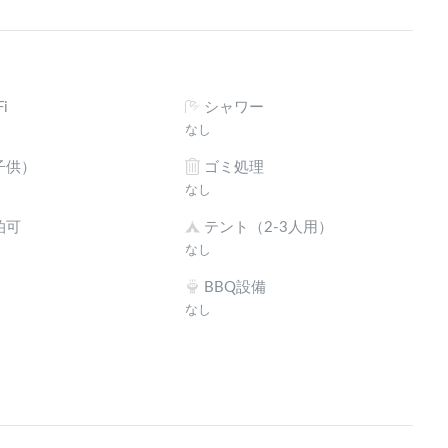
i
シャワー
なし
子供）
ゴミ処理
なし
泊可
テント（2-3人用）
なし
BBQ設備
なし