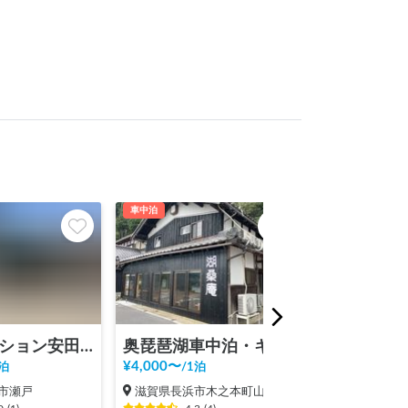
車中泊
車中泊
RVステーション安田自動車
奥琵琶湖車中泊・キャンプ場
¥
4,000
〜
¥
1,000
〜
泊
/
1泊
/
1泊
市瀬戸
滋賀県長浜市木之本町山梨子
滋賀県長浜市