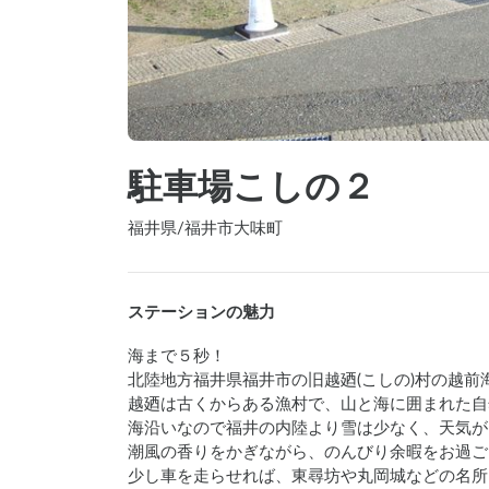
駐車場こしの２
福井県
/
福井市大味町
ステーションの魅力
海まで５秒！

北陸地方福井県福井市の旧越廼(こしの)村の越前
越廼は古くからある漁村で、山と海に囲まれた自
海沿いなので福井の内陸より雪は少なく、天気が
潮風の香りをかぎながら、のんびり余暇をお過ご
少し車を走らせれば、東尋坊や丸岡城などの名所