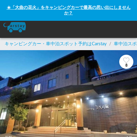
☀️「大曲の花火」をキャンピングカーで最高の思い出にしません
か？
キャンピングカー・車中泊スポット予約はCarstay
/
車中泊スポ
8