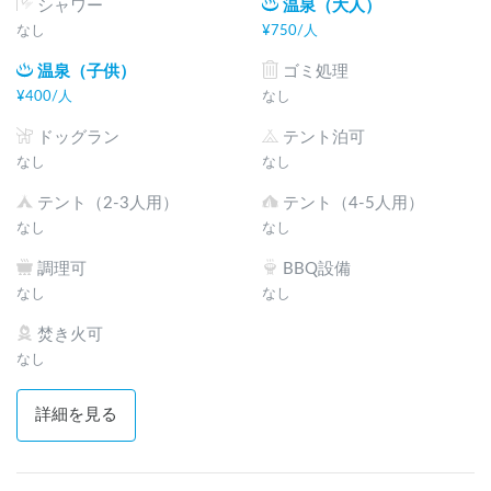
シャワー
温泉（大人）
なし
¥
750
/
人
温泉（子供）
ゴミ処理
¥
400
/
人
なし
ドッグラン
テント泊可
なし
なし
テント（2-3人用）
テント（4-5人用）
なし
なし
調理可
BBQ設備
なし
なし
焚き火可
なし
詳細を見る