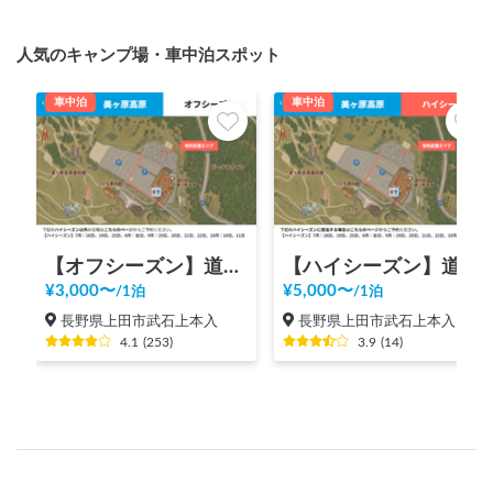
人気のキャンプ場・車中泊スポット
車中泊
車中泊
【オフシーズン】道の駅 美ヶ原高原
【ハイシーズン】道の駅 美ヶ原高原
¥
3,000
〜
¥
5,000
〜
/
1泊
/
1泊
長野県上田市武石上本入
長野県上田市武石上本入
4.1
(
253
)
3.9
(
14
)