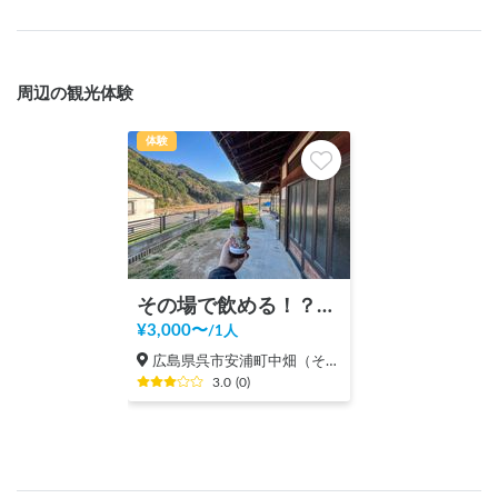
周辺の観光体験
体験
その場で飲める！？クラフトビールのブルワリー見学！
¥
3,000
〜
/
1人
広島県呉市安浦町中畑（その他）
3.0
(
0
)