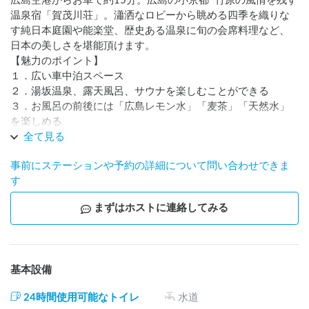
広島空港からお車で約15分。広島の小京都･竹原の風情を残す
温泉宿「賀茂川荘」。瀟洒なロビーから眺める四季を織りな
す純日本庭園や能楽堂、歴史ある温泉に旬の会席料理など、
日本の美しさを堪能頂けます。

【魅力のポイント】

１．広い車中泊スペース

２．湯坂温泉、露天風呂、サウナを楽しむことができる

３．お風呂の前後には「広島レモン水」「麦茶」「天然水」
を楽しめる

４．そのほか売店も充実

全て見る
５．お食事を楽しまれる方は是非フロントにご相談くださ
事前にステーションや予約の詳細について問い合わせできま
い。

す
６．ロビーは非常にゆったり居心地が良いスペースです。是
非活用ください。
まずはホストに連絡してみる
基本設備
24時間使用可能なトイレ
水道