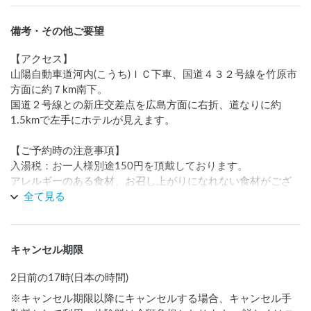
備考・その他ご要望
【アクセス】

山陽自動車道河内(こうち)ＩＣ下車、国道４３２号線を竹原市
方面に約７km南下。

国道２号線との新庄交差点を広島方面に右折、道なりに約
1.5kmで左手にホテルが見えます。

【ご予約時の注意事項】

入湯税：お一人様別途150円を頂戴しております。

アレルギーのある食材、お召し上がりになれない食材がござ
いましたら必ずご予約時にお知らせ下さい。一部対応出来か
全て見る
ねるものもございますので、御確認下さい。

未成年者だけのご宿泊には同意書の記入が必要となります。 
同意書フォーマットは公式HPよりご確認ください。

キャンセル期限
ご予約時は必ず、お電話くださいませ。

TEL: 0846-29-0211

2日前の17時(日本の時間)
※キャンセル期限以降にキャンセルする場合、キャンセル手
またお食事は、以下URLをご確認ください。
