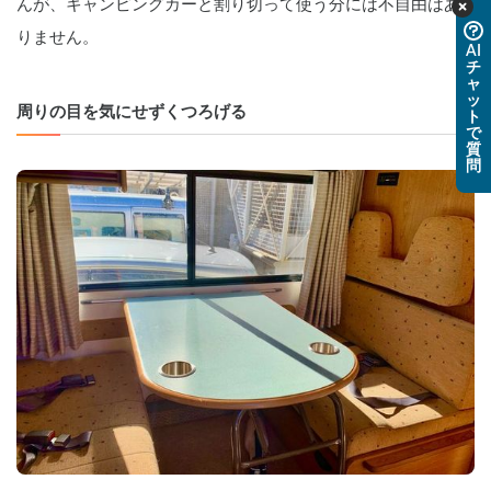
んが、キャンピングカーと割り切って使う分には不自由はあ
りません。
AI
チ
ャ
ッ
周りの目を気にせずくつろげる
ト
で
質
問