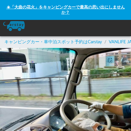
☀️「大曲の花火」をキャンピングカーで最高の思い出にしません
か？
キャンピングカー・車中泊スポット予約はCarstay
/
VANLIFE J