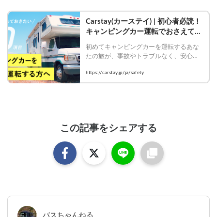
Carstay(カーステイ) | 初心者必読！
キャンピングカー運転でおさえてお
きたい10の項目
初めてキャンピングカーを運転するあな
たの旅が、事故やトラブルなく、安心・
安全に楽しんで頂けるように、初心者の
https://carstay.jp/ja/safety
方向けに抑えて頂きたい項目を10個まと
めました。
この記事をシェアする
バスちゃんねる