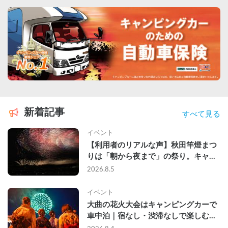
新着記事
すべて見る
イベント
【利用者のリアルな声】秋田竿燈まつ
りは「朝から夜まで」の祭り。キャン
ピングカーで行った2組の記録
2026.8.5
イベント
大曲の花火大会はキャンピングカーで
車中泊｜宿なし・渋滞なしで楽しむ
2026年完全ガイド