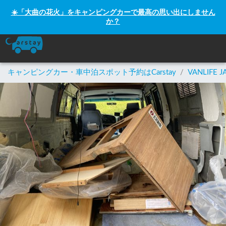
☀️「大曲の花火」をキャンピングカーで最高の思い出にしません
か？
キャンピングカー・車中泊スポット予約はCarstay
/
VANLIFE J