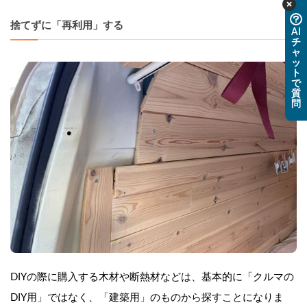
捨てずに「再利用」する
AI
チ
ャ
ッ
ト
で
質
問
DIYの際に購入する木材や断熱材などは、基本的に「クルマの
DIY用」ではなく、「建築用」のものから探すことになりま