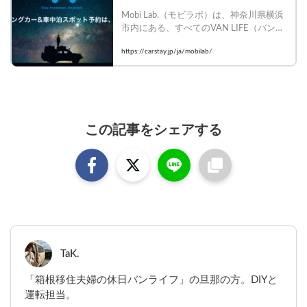
の場所
Mobi Lab.（モビラボ）は、神奈川県横浜
市内にある、すべてのVAN LIFE（バンラ
イフ）が好きな人のための施設です。
https://carstay.jp/ja/mobilab/
この記事をシェアする
TaK.
「箱根移住夫婦の休日バンライフ」の旦那の方。DIYと
運転担当。