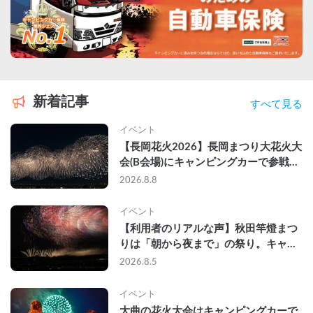
新着記事
すべて見る
イベント
【長岡花火2026】長岡まつり大花火大
会(B会場)にキャンピングカーで参戦し
て、長岡駅前で車中泊してきた
2026.8.8
イベント
【利用者のリアルな声】秋田竿燈まつ
りは「朝から夜まで」の祭り。キャン
ピングカーで行った2組の記録
2026.8.5
イベント
大曲の花火大会はキャンピングカーで