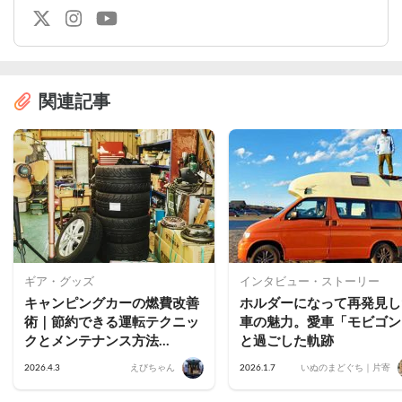
関連記事
ギア・グッズ
インタビュー・ストーリー
キャンピングカーの燃費改善
ホルダーになって再発見し
術｜節約できる運転テクニッ
車の魅力。愛車「モビゴン
クとメンテナンス方法
と過ごした軌跡
【2026年最新】
2026.4.3
えびちゃん
2026.1.7
いぬのまどぐち｜片寄