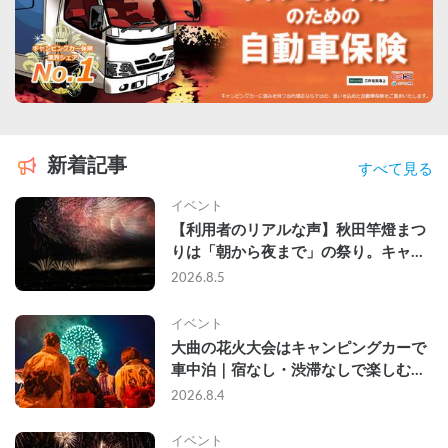
新着記事
すべて見る
イベント
【利用者のリアルな声】秋田竿燈まつ
りは「朝から夜まで」の祭り。キャン
ピングカーで行った2組の記録
2026.8.5
イベント
大曲の花火大会はキャンピングカーで
車中泊｜宿なし・渋滞なしで楽しむ
2026年完全ガイド
2026.8.4
イベント