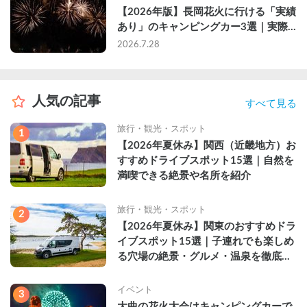
【2026年版】長岡花火に行ける「実績
あり」のキャンピングカー3選｜実際
に利用したゲストのレビュー付き
2026.7.28
人気の記事
すべて見る
旅行・観光・スポット
1
【2026年夏休み】関西（近畿地方）お
すすめドライブスポット15選｜自然を
満喫できる絶景や名所を紹介
旅行・観光・スポット
2
【2026年夏休み】関東のおすすめドラ
イブスポット15選｜子連れでも楽しめ
る穴場の絶景・グルメ・温泉を徹底解
説
イベント
3
大曲の花火大会はキャンピングカーで