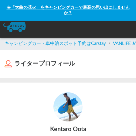
☀️「大曲の花火」をキャンピングカーで最高の思い出にしません
か？
キャンピングカー・車中泊スポット予約はCarstay
/
VANLIFE J
ライタープロフィール
Kentaro Oota