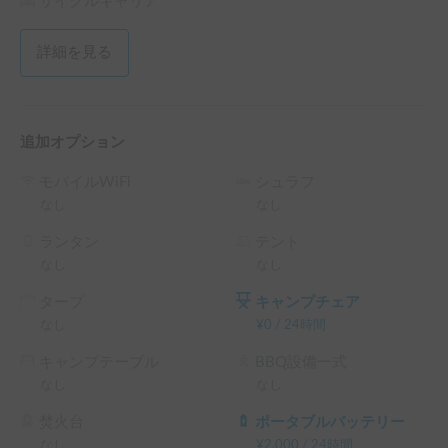
のクレートも無料で貸し出しております。

サイクルキャリア
・就寝時の直寝はお控えください。何か敷物を敷いていただ
くか、無料で貸し出しております防水シーツをご利用くださ
詳細を見る
い。

防水シーツの上でしたら、ペットをクレートから出していた
だいて構いません。

追加オプション
※↓のYouTubeに使用方法をあげてますので、よろしければ
ご覧ください。

モバイルWiFi
シュラフ
なし
なし
https://youtube.com/channel/UC5TClAH6iKBlKdVA5Gck5M
g?si=Gg6LPgyyu3N-ZwBF
ランタン
テント
なし
なし
💁‍♂️「まずはホルダーに連絡してみる」からお気軽にご連絡下
タープ
キャンプチェア
さい。
なし
¥
0
/
24時間
キャンプテーブル
BBQ設備一式
なし
なし
焚火台
ポータブルバッテリー
なし
¥
2,000
/
24時間