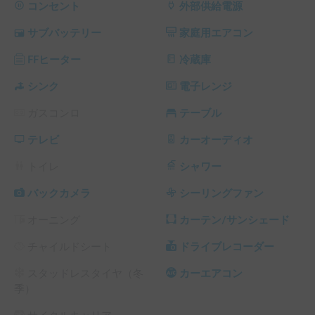
・LED照明・FFヒーター

コンセント
外部供給電源
・網戸・遮光カーテン完備

サブバッテリー
家庭用エアコン
🧑‍🧑‍🧒‍🧒こんな方におすすめ

FFヒーター
冷蔵庫
ペットと一緒に快適な旅を楽しみたい方

アウトドアやマリンスポーツ後にシャワーを使いたい方

シンク
電子レンジ
車内で仕事や動画視聴など、通信環境を重視したい方

ガスコンロ
テーブル
高品質な内装と装備のバンコンを体験してみたい方

テレビ
カーオーディオ
🎁サービス

・車載コーヒーメーカーで楽しめる「鑑定士の誇り」2カプ
トイレ
シャワー
セル&天然水550mlを1本プレゼント

・小型犬用クレート無料貸し出し

バックカメラ
シーリングファン
・防水シーツ無料貸し出し

オーニング
カーテン/サンシェード
⚠️注意点

チャイルドシート
ドライブレコーダー
・車高が約2.4mの車なので、立体駐車場には入れません。
予めご了承ください。

スタッドレスタイヤ（冬
カーエアコン
・ペットはクレートに入れた状態でのご乗車をお願いいたし
季）
ます。小型犬が入るサイズ(長さ45cm✖️幅29cm✖️深さ26cm)