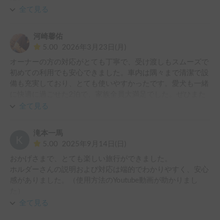
車内はとても清潔で、必要なものがきちんと揃っていて快適
全て見る
に過ごせました。

長距離移動でも運転しやすかったです。

河崎馨佑
帰り時間の調整や忘れ物にも丁寧に対応いただき、本当に助
5.00
2026年3月23日(月)
かりました。

オーナーの方の対応がとても丁寧で、受け渡しもスムーズで
初めての利用でも安心できました。車内は隅々まで清潔で設
備も充実しており、とても使いやすかったです。愛犬も一緒
に快適に過ごせた2泊で、家族全員大満足でした。ぜひまた
利用したいと思います。
全て見る
滝本一馬
5.00
2025年9月14日(日)
おかげさまで、とても楽しい旅行ができました。

ホルダーさんの説明および対応は端的でわかりやすく、安心
感がありました。（使用方法のYoutube動画が助かりまし
た）

車両は大きく感じますが、非常に運転しやすかったです。妻
全て見る
も運転しましたが、女性でも全く問題ありませんでした。
