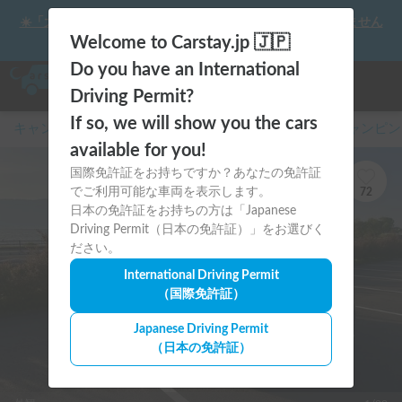
☀️「大曲の花火」をキャンピングカーで最高の思い出にしません
か？
Welcome to Carstay.jp 🇯🇵
Do you have an International
Driving Permit?
If so, we will show you the cars
キャンピングカー・車中泊スポット予約はCarstay
/
キャンピン
available for you!
国際免許証をお持ちですか？あなたの免許証
でご利用可能な車両を表示します。
72
日本の免許証をお持ちの方は「Japanese
Driving Permit（日本の免許証）」をお選びく
ださい。
International Driving Permit
（国際免許証）
Japanese Driving Permit
（日本の免許証）