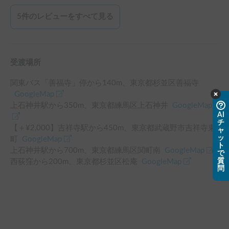
居住空間に関しては、収納も十分にあり、冷蔵庫や電子レン
ジが無駄なく配置されておりとても過ごしやすかったです。
5
件のレビューをすべて見る
サブバッテリー容量も大きく、クーラーなどが夜間中使えま
した。

車内Wifiは山奥でも繋がり、大変助かりました。

ぜひまた使用させてもらいたいです。ありがとうございまし
受渡場所
た。
関東バス「善福寺」停
から
140
m、
東京都杉並区善福寺
GoogleMap
上石神井駅
から
350
m、
東京都練馬区上石神井
GoogleMap
AI
チ
【＋¥
2,000
】
吉祥寺駅
から
450
m、
東京都武蔵野市吉祥寺東
ャ
ッ
町
GoogleMap
ト
上石神井駅
から
700
m、
東京都練馬区関町南
GoogleMap
で
質
西荻窪
から
200
m、
東京都杉並区松庵
GoogleMap
問