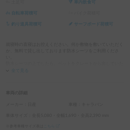
土足可
車内飲食可
自転車荷積可
バイク荷積可
釣り道具荷積可
サーフボード荷積可
就寝時の直寝はお控えください。何か敷物を敷いていただく
か、無料で貸し出しております防水シーツをご利用くださ
い。

防水シーツの上でしたら、ペットをクレートから出していた
だいて構いません。
全て見る
車両の詳細
メーカー：
日産
車種：キャラバン
車体サイズ：全長
5,080
・全幅
1,690
・全高
2,390
mm
※参考車種サイズ表は
こちら