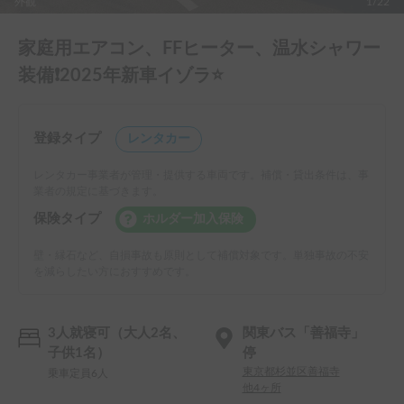
外観
1/22
家庭用エアコン、FFヒーター、温水シャワー
装備❗️2025年新車イゾラ⭐️
登録タイプ
レンタカー
レンタカー事業者が管理・提供する車両です。補償・貸出条件は、事
業者の規定に基づきます。
保険タイプ
ホルダー加入保険
壁・縁石など、自損事故も原則として補償対象です。単独事故の不安
を減らしたい方におすすめです。
3人就寝可（大人2名、
関東バス「善福寺」
子供1名）
停
東京都杉並区善福寺
乗車定員6人
他4ヶ所