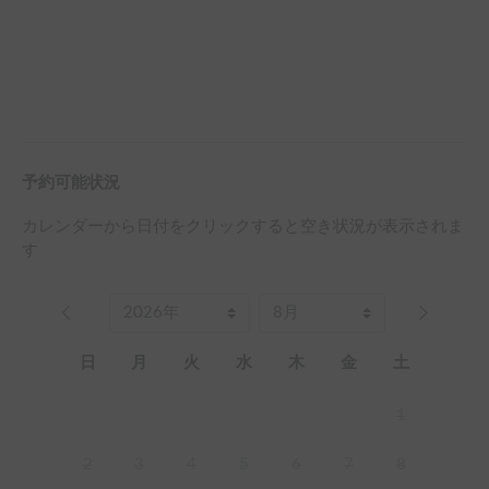
予約可能状況
カレンダーから日付をクリックすると空き状況が表示されま
す
日
月
火
水
木
金
土
1
2
3
4
5
6
7
8