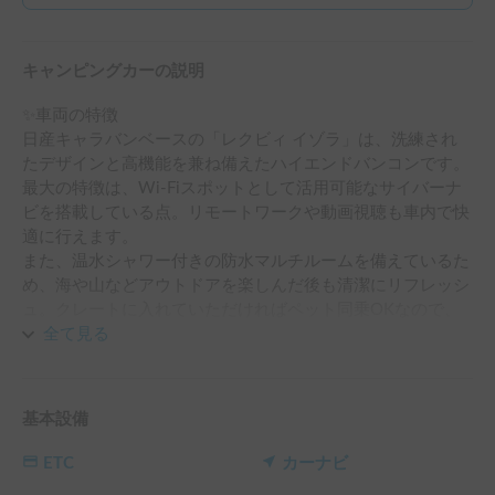
キャンピングカーの説明
✨車両の特徴

日産キャラバンベースの「レクビィ イゾラ」は、洗練され
たデザインと高機能を兼ね備えたハイエンドバンコンです。
最大の特徴は、Wi-Fiスポットとして活用可能なサイバーナ
ビを搭載している点。リモートワークや動画視聴も車内で快
適に行えます。

また、温水シャワー付きの防水マルチルームを備えているた
め、海や山などアウトドアを楽しんだ後も清潔にリフレッシ
ュ。クレートに入れていただければペット同乗OKなので、
大切な家族の一員と一緒に旅を満喫できます。

全て見る
🚐車両設備

・サイバーナビ（Wi-Fiスポット対応）

基本設備
・防水マルチルーム（温水シャワー付き）

・冷蔵庫・シンク・電子レンジ

ETC
カーナビ
・サブバッテリーシステム／走行充電／外部電源
