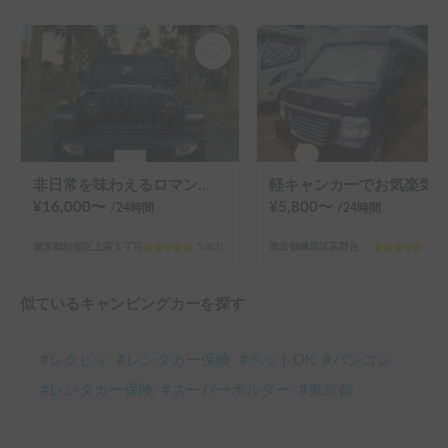
非日常を味わえるロマン車ラングラー！とても運転しやすいです🚗
軽キャンカーでお気楽気ままに周遊旅 バモス★マイボックス 使い方は多種多様！キャンプから都心の車中泊まで！
¥
16,000
〜
¥
5,800
〜
/24
時間
/24
時間
東京都杉並区上荻１丁目
5.0
(
3
)
東京都練馬区高野台
4.9
(
似ているキャンピングカーを探す
#
レクビィ
#
レンタカー保険
#
ペットOK
#
バンコン
#
レンタカー保険
#
スーパーホルダー
#
東京都