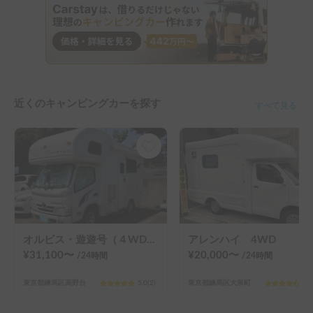
近くのキャンピングカーを探す
すべて見る
オルビス・遊遊号（４WDディーゼルターボ）"繁華街のコインパーキングにも停められる長さ（４m99㎝）”車載用 自動追尾式 BS/110°CSデジタル 衛星放送受信アンテナ搭載・タイプC HDMI変換アダプターでスマホ/タブレットの画像をテレビでも！
アレンハイ 4WD
¥
31,100
〜
¥
20,000
〜
/24
時間
/24
時間
東京都練馬区高野台
5.0
(
2
)
東京都練馬区大泉町
4.9