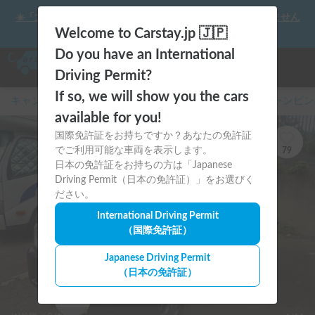
☀️「大曲の花火」をキャンピングカーで最高の思い出にしません
か？
Welcome to Carstay.jp 🇯🇵
Do you have an International
Driving Permit?
If so, we will show you the cars
キャンピングカー・車中泊スポット予約はCarstay
/
キャンピン
available for you!
国際免許証をお持ちですか？あなたの免許証
でご利用可能な車両を表示します。
79
日本の免許証をお持ちの方は「Japanese
Driving Permit（日本の免許証）」をお選びく
ださい。
International Driving Permit
（国際免許証）
Japanese Driving Permit
（日本の免許証）