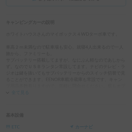
キャンピングカーの説明
ホワイトハウスさんのマイボックス４WDターボ車です。

車高２ｍ未満なので駐車場も安心。就寝4人出来るので一人
旅から、ファミリーも。

サブバッテリー搭載してますが、なにぶん軽なのであしから
ず。なのでＵＳＢランタン常設してます。ナビのテレビ・ラ
ジオは鍵を抜いてもサブバッテリーからのスイッチ切替で見
ることができます。EENOR車載冷蔵庫も常設です。キャン
プ用品多数有りますので、気軽に問合せください。薪もオプ
ションであります。

全て見る
就寝時はシーツ等ご用意ください。

４人就寝できますが寝袋があれば寝返りで眠りを邪魔されず
基本設備
に済みます(笑)

ETC
カーナビ
シンクはコロナ以降使用していません（ポンプチエックして