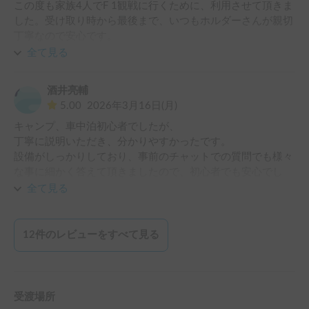
この度も家族4人でF 1観戦に行くために、利用させて頂きま
した。受け取り時から最後まで、いつもホルダーさんが親切
丁寧なので安心です。

4人でも十分快適に過ごすことが出来、また楽しい思い出を
全て見る
作ることが出来ました。また是非利用させて頂きたいと思い
ます。

酒井亮輔
この度もどうも有難うございました。
5.00
2026年3月16日(月)
キャンプ、車中泊初心者でしたが、

丁寧に説明いただき、分かりやすかったです。

設備がしっかりしており、事前のチャットでの質問でも様々
な事に細かく答えて頂きましたので、初心者でも安心でし
た。

全て見る
ありがとうございました。
12
件のレビューをすべて見る
受渡場所