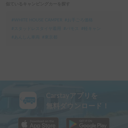
似ているキャンピングカーを探す
#
WHITE HOUSE CAMPER
#
お手ごろ価格
#
スタッドレスタイヤ着用
#
バモス
#
軽キャン
#
あんしん車両
#
東京都
Carstayアプリを
無料ダウンロード！