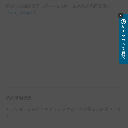
西部池袋練馬高野台駅
から
800
m、
東京都練馬区高野台
GoogleMap
AI
チ
ャ
ッ
ト
で
質
問
予約可能状況
カレンダーから日付をクリックすると空き状況が表示されま
す