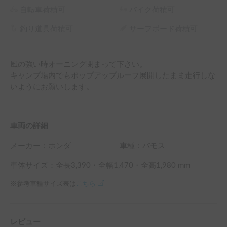
自転車荷積可
バイク荷積可
釣り道具荷積可
サーフボード荷積可
風の強い時オーニング閉まって下さい。

キャンプ場内でもポップアップルーフ展開したまま走行しな
いようにお願いします。
車両の詳細
メーカー：
ホンダ
車種：バモス
車体サイズ：全長
3,390
・全幅
1,470
・全高
1,980
mm
※参考車種サイズ表は
こちら
レビュー