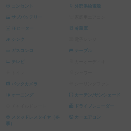
いません）がご利用の場合自身での清掃消毒をお願いしま
コンセント
外部供給電源
す。（未清掃の場合清掃料1500円を頂きます）　

サブバッテリー
家庭用エアコン
ナビゲーションはデータの更新してないので、ご了承くださ
FFヒーター
冷蔵庫
い。
シンク
電子レンジ
ガスコンロ
テーブル
テレビ
カーオーディオ
トイレ
シャワー
バックカメラ
シーリングファン
オーニング
カーテン/サンシェード
チャイルドシート
ドライブレコーダー
スタッドレスタイヤ（冬
カーエアコン
季）