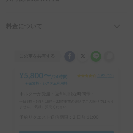
料金について
この車を共有する
¥
5,800
〜
4.92
(
12
)
/
24時間
＋保険料・システム利用料
ホルダーが受渡・返却可能な時間帯：
平日6時～9時と18時～22時事前の連絡でこの限りではあり
ません。 気軽に質問ください
予約リクエスト送信期限：
2 日前
11:00