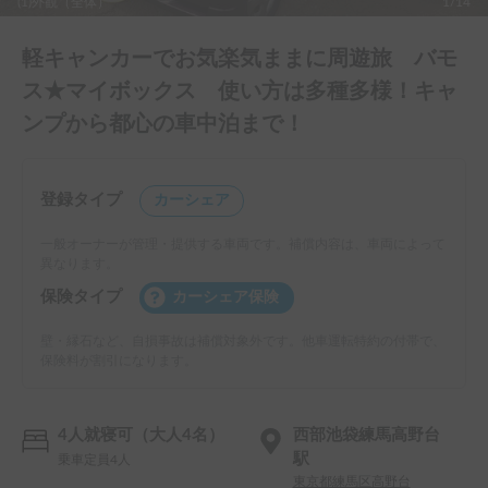
(1)外観（全体）
1/14
軽キャンカーでお気楽気ままに周遊旅 バモ
ス★マイボックス 使い方は多種多様！キャ
ンプから都心の車中泊まで！
登録タイプ
カーシェア
一般オーナーが管理・提供する車両です。補償内容は、車両によって
異なります。
保険タイプ
カーシェア保険
壁・縁石など、自損事故は補償対象外です。他車運転特約の付帯で、
保険料が割引になります。
4人就寝可（大人4名）
西部池袋練馬高野台
駅
乗車定員4人
東京都練馬区高野台