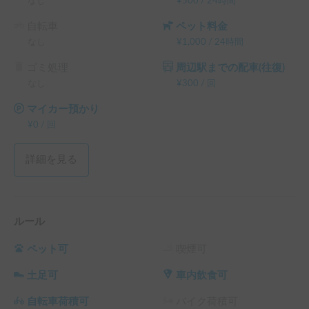
なし
¥
500
/
24時間
└ 120時間（5泊）以上の予約 ： 利用料金の15%OFF

└ 240時間（10泊）以上の予約 ： 利用料金の20%OFF

自転車
ペット料金
└ 360時間（15泊）以上の予約 ： 利用料金の30%OFF
なし
¥
1,000
/
24時間
ゴミ処理
周辺駅までの配車(往復)
なし
¥
300
/
回
マイカー預かり
¥
0
/
回
詳細を見る
ルール
ペット可
喫煙可
土足可
車内飲食可
自転車荷積可
バイク荷積可