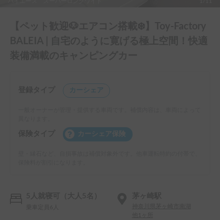
ハイエース スーパーロングワイド
1/11
【ペット歓迎🐶エアコン搭載❄️】Toy-Factory
BALEIA | 自宅のように寛げる極上空間！快適
装備満載のキャンピングカー
登録タイプ
カーシェア
一般オーナーが管理・提供する車両です。補償内容は、車両によって
異なります。
保険タイプ
カーシェア保険
壁・縁石など、自損事故は補償対象外です。他車運転特約の付帯で、
保険料が割引になります。
5人就寝可（大人5名）
茅ヶ崎駅
神奈川県茅ヶ崎市南湖
乗車定員6人
他1ヶ所