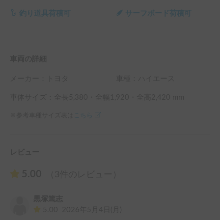
釣り道具荷積可
サーフボード荷積可
車両の詳細
メーカー：
トヨタ
車種：ハイエース
車体サイズ：全長
5,380
・全幅
1,920
・全高
2,420
mm
※参考車種サイズ表は
こちら
レビュー
5.00
（3件のレビュー）
黒塚篤志
5.00
2026年5月4日(月)