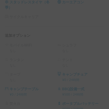
空間

スタッドレスタイヤ（冬
カーエアコン
大人数でテーブルを囲める対面式のダイネットと、後部のラ
季）
ウンジソファで、食事も団らんもゆったり。お子様の秘密基
地になる常設2段ベッドや、安心のチャイルドシートも完備
サイクルキャリア
しています。

《こんな旅におすすめです》

追加オプション
・家族みんなでのんびり楽しむ、ワンランク上のファミリー
キャンプ

モバイルWiFi
シュラフ
・愛犬を連れてドッグラン巡りや自然を満喫する旅

なし
なし
・音楽フェスやイベントへの参加拠点として

ランタン
テント
なし
なし
さあ、走るスイートルーム「BALEIA」で、最高に贅沢で快
タープ
キャンプチェア
適な冒険に出かけましょう！

なし
¥
0
/
24時間
ご予約やご質問、心よりお待ちしております。

キャンプテーブル
BBQ設備一式
※こちらは長期割引対象車両です。予約リクエスト画面で予
¥
0
/
24時間
¥
500
/
24時間
約前に割引率を確認できます。

└ 72時間（3泊）以上の予約 ： 利用料金の10%OFF（契約
焚火台
ポータブルバッテリー
料・保険料・システム利用料は除く、以下同）
