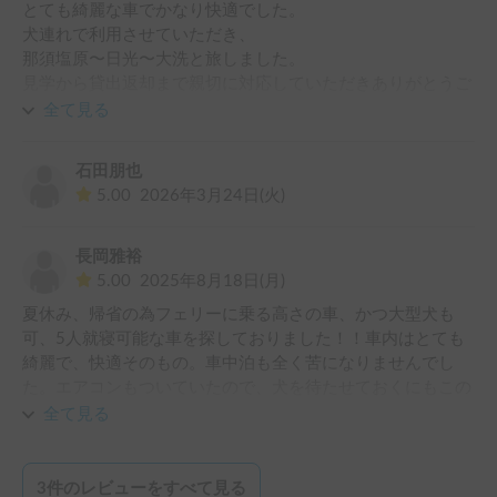
とても綺麗な車でかなり快適でした。

犬連れで利用させていただき、

那須塩原〜日光〜大洗と旅しました。

見学から貸出返却まで親切に対応していただきありがとうご
ざいました。

全て見る
またよろしくお願いします。
石田朋也
5.00
2026年3月24日(火)
長岡雅裕
5.00
2025年8月18日(月)
夏休み、帰省の為フェリーに乗る高さの車、かつ大型犬も
可、5人就寝可能な車を探しておりました！！車内はとても
綺麗で、快適そのもの。車中泊も全く苦になりませんでし
た。エアコンもついていたので、犬を待たせておくにもこの
季節は困らず、本当ありがたかったです！かなり距離を走っ
全て見る
てしまったので、申し訳ないくらいでした。なかなか大型犬
可の車はこの時期見つからなかったので、本当にありがたか
ったです。申し込みの際返信も早く、丁寧に対応していだ
3
件のレビューをすべて見る