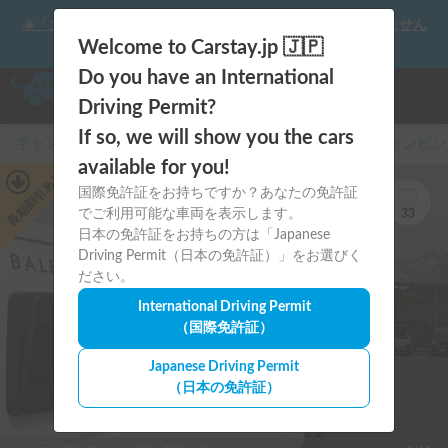
☀️「大曲の花火」をキャンピングカーで最高の思い出にしません
か？
Welcome to Carstay.jp 🇯🇵
Do you have an International
Driving Permit?
If so, we will show you the cars
キャンピングカー・車中泊スポット予約はCarstay
/
キャンピン
available for you!
あり
国際免許証をお持ちですか？あなたの免許証
長期割引
でご利用可能な車両を表示します。
33
日本の免許証をお持ちの方は「Japanese
Driving Permit（日本の免許証）」をお選びく
ださい。
International Driving Permit
（国際免許証）
Japanese Driving Permit
（日本の免許証）