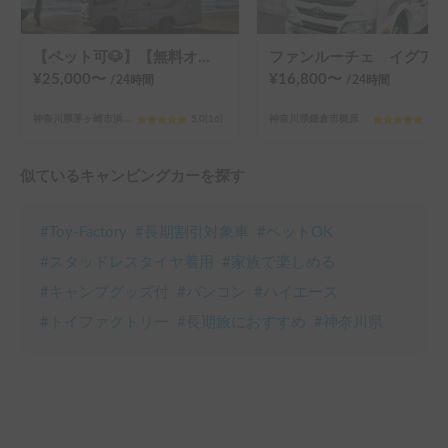
【ペット可🐶】【無料オプション多数！！】【ハイスペック】バンテックZIL520
ファンルーチェ イグアス
¥
25,000
〜
¥
16,800
〜
/24
時間
/24
時間
神奈川県茅ヶ崎市浜之郷
5.0
(
16
)
神奈川県鎌倉市梶原
5.0
(
似ているキャンピングカーを探す
#
Toy-Factory
#
長期割引対象車
#
ペットOK
#
スタッドレスタイヤ着用
#
家族で楽しめる
#
キャンプグッズ付
#
バンコン
#
ハイエース
#
トイファクトリー
#
長期旅におすすめ
#
神奈川県