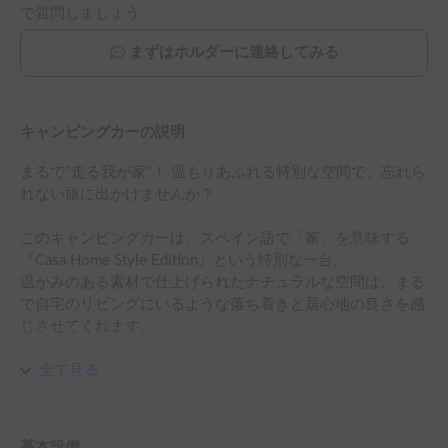
で質問しましょう
まずはホルダーに連絡してみる
キャンピングカーの説明
まるで"走る我が家"！ 温もりあふれる特別な空間で、忘れら
れない旅に出かけませんか？

このキャンピングカーは、スペイン語で「家」を意味する 
『Casa Home Style Edition』という特別な一台。

温かみのある素材で仕上げられたナチュラルな空間は、まる
で自宅のリビングにいるような落ち着きと居心地の良さを感
じさせてくれます。

ベースは安定した走りのハイエース・スーパーロング。さら
全て見る
に長距離運転の疲れを軽減する「RECAROシート」と、雪道
や山道も安心の「4WD」を搭載し、ドライバーにとっても
最高の環境を整えました。

基本設備