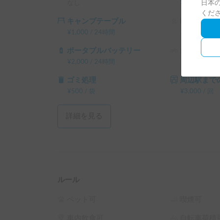
日本の
なし
¥
2,000
/
24
くだ
・走行距離によっては追加料金が発生する場合が
キャンプテーブル
BBQ設備一
¥
1,000
/
24時間
なし
皆様に気持ちよくご利用いただくため、どうぞご
ポータブルバッテリー
自転車
¥
2,000
/
24時間
なし
ゴミ処理
周辺駅までの
¥
500
/
袋
¥
3,000
/
回
詳細を見る
ルール
ペット可
喫煙可
車内飲食可
自転車荷積