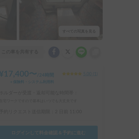
すべての写真を見る
この車を共有する
¥
17,400
〜
5.00
(
1
)
/
24時間
＋保険料・システム利用料
ホルダーが受渡・返却可能な時間帯：
在宅ワークですので基本はいつでも大丈夫です
予約リクエスト送信期限：
2 日前
11:00
ログインして料金確認＆予約に進む