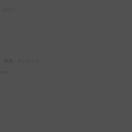
ド荷積可
車種：カムロード
mm