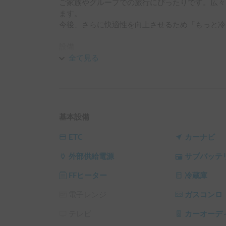
ご家族やグループでの旅行にぴったりです。広々
ます。

今後、さらに快適性を向上させるため「もっと冷
設備

・家庭用エアコン導入しました（バッテリーのみで
全て見る
・ゆったり休めるベッド

・簡単な調理ができるキッチン

基本設備
・食材や飲み物をしっかり冷やせる冷蔵庫

ETC
カーナビ
・長旅でも安心なシャワー設備（あまりあてにな
外部供給電源
サブバッテ
・寒い季節も快適なFFヒーター

FFヒーター
冷蔵庫
・長時間利用に安心の大容量バッテリー

電子レンジ
ガスコンロ
・家電使用も可能な100V変換器

テレビ
カーオーデ