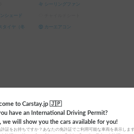
ラ
シーリングファン
サンシェード
チャイルドシート
DELTA 2」

スタイヤ（冬
カーエアコン
快適な旅をサポートします！

お待ちしております。

も可能です。（※別途配車料がかかります）

ください）

ome to Carstay.jp 🇯🇵
ランタン
ou have an International Driving Permit?
と本当の満タンになります。

間
¥
800
/
24時間
o, we will show you the cars available for you!
キャンプチェア
免許証をお持ちですか？あなたの免許証でご利用可能な車両を表示しま