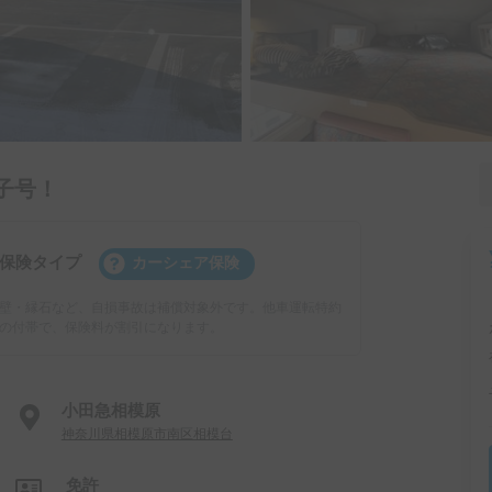
子号！
保険タイプ
カーシェア保険
壁・縁石など、自損事故は補償対象外です。他車運転特約
の付帯で、保険料が割引になります。
小田急相模原
神奈川県相模原市南区相模台
免許