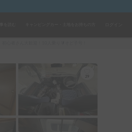
事を読む
キャンピングカー・土地をお持ちの方
ログイン
初心者さん大歓迎！10人乗り🔰そど子号！
29