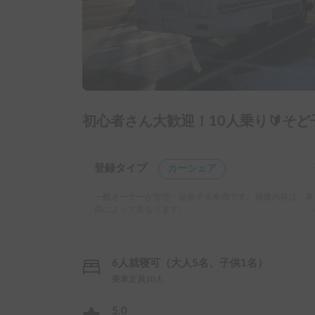
初心者さん大歓迎！10人乗り🔰そど
登録タイプ
カーシェア
一般オーナーが管理・提供する車両です。補償内容は、車
両によって異なります。
6人就寝可（大人5名、子供1名）
乗車定員10人
5.0