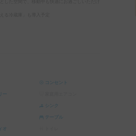
とした空間で、移動中も快適にお過ごしいただけ
える冷蔵庫」も導入予定

5時間持ちます）

コンセント
りません）

リー
家庭用エアコン
シンク
テーブル
ィオ
トイレ