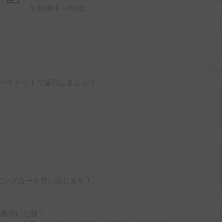
普通自動車（AT限定）
へチャットで質問しましょう
ピングカーを貸し出します！

数向け仕様！
