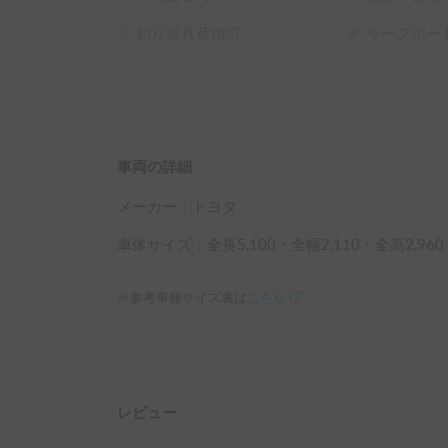
釣り道具荷積可
サーフボー
車両の詳細
メーカー：
トヨタ
車体サイズ：全長
5,100
・全幅
2,110
・全高
2,960
※参考車種サイズ表は
こちら
レビュー