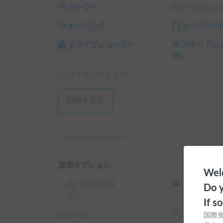
シャワー
バックカメ
・長距離移動時に心強い発電機

オーニング
カーテン/
・【オプションレンタル】ポータブル電源「EcoFlow 
ドライブレコーダー
スタッドレ
アウトドアでも安心して電源が確保できるため、
季）
サイクルキャリア
受け渡し場所

・基本は小田急相模原駅から徒歩10分の自宅にて
詳細を見る
・ご希望に応じて、指定の駅や場所までのお届け
注意事項

・ペット同乗不可（妹がアレルギーのためご理解
・車内は禁煙でお願いいたします。

追加オプション
Welc
・燃料は満タン返しでお願いします。

モバイルWiFi
シュラフ
Do y
※構造上、給油時に少し引き抜いてから給油する
なし
¥
500
/
24時
If s
テント
タープ
国際
・オフロード走行は禁止です。
