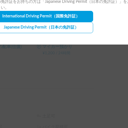
免許証をお持ちの方は「Japanese Driving Permit（日本の免許証）」
時間
¥
500
/
24時間
さい。
あります。（事前にご案内いたします）

式
焚火台
International Driving Permit
（国際免許証）
¥
800
/
24時間
協力をお願いいたします！
Japanese Driving Permit
（日本の免許証）
ペット料金
なし
配車(往復)
マイカー預かり
¥
1,200
/
24時間
土足可
可
バイク荷積可