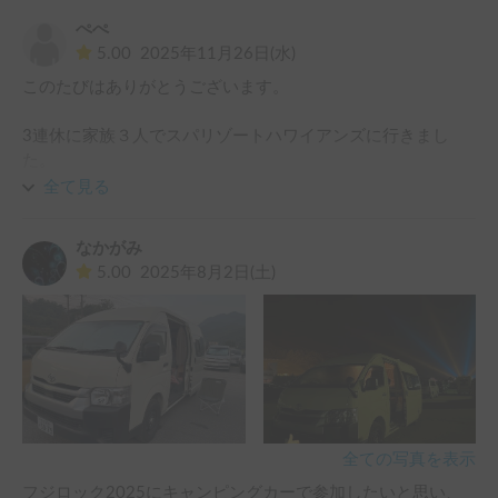
ホルダーさんはとてもお優しく、事前の確認や変更にも細か
ぺぺ
く対応してくださり、貸出当日の車の説明もたいへん親切か
5.00
2025年11月26日(水)
つ丁寧で分かりやすかったです！

このたびはありがとうございます。

最初、下道の運転とバック、駐車の際は緊張しましたが、
3連休に家族３人でスパリゾートハワイアンズに行きまし
徐々に慣れてきました。高速道路はたいへん快適でした。

た。

パーティー当日は姉妹たちが車中で控室代わりに支度した
キャンピングカーのため、あまり予定も組まず、のんびり楽
り、待ち時間にドレスから普段着に着替えて横になって休憩
全て見る
しめました。

できたりと、キャンピングカーの良さを存分に味わえまし
お車は、ベットも広々、ffヒーター で車内も暖かく、お水も
た。

なかがみ
使えて最高でした。

帰りも途中のSAでのびのび仮眠が取れ、おかげさまで安全に
5.00
2025年8月2日(土)
子供はここに住みたいと言っていて、とても楽しかったよう
帰路に着くことができました。

です（笑）

以前、キャブコンを借りたことがあるのですが、高さ、バン
私も家族もすっかりこちらの車のファンになりました。また
ク部分の張り出し、高速でトラック脇通過時の巻き込み風が
機会があればぜひ利用させていただきたいです。

気になりましたが、今回は、内輪差だけ気をつければ、取り
回しも良く、高速も良かったです。

ご縁に感謝です。きめ細かいご対応、ありがとうございまし
USBのデータも豊富で、子供も大喜びでした。

た😊
冷蔵庫もあり、お土産も買って帰ることができ、非常に快適
全ての写真を表示
な旅行となりました。

フジロック2025にキャンピングカーで参加したいと思い、