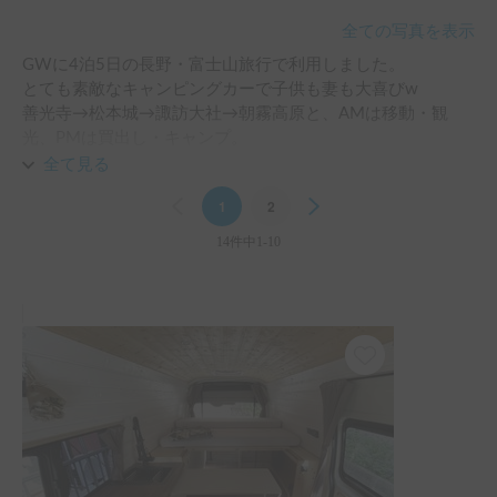
全ての写真を表示
GWに4泊5日の長野・富士山旅行で利用しました。

とても素敵なキャンピングカーで子供も妻も大喜びw

善光寺→松本城→諏訪大社→朝霧高原と、AMは移動・観
光、PMは買出し・キャンプ。

点々と場所を移動しながら楽しむことが出来ました。

全て見る
夜はテント泊と異なり快眠そのもの！

Previous
1
2
Next
設営や撤収も手間がかからず、ゆっくりと時間を過ごせまし
た。

14件中1-10
また利用させてください！