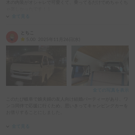
木の内装がオシャレで可愛くて、乗ってるだけでめちゃくち
ゃ楽しかったです！！

全て見る
中が広々で、三人家族だとかなりゆったり寝ることができ、
車中泊もかなり快適でした！

とちこ
FFヒーターがかなり温かく、オプションで電気毛布も付けた
5.00
2025年11月26日(水)
ので、真冬でも快適に眠れました。

FireTVが見られたおかげで、子どもも楽しく移動できたのも
良かったです。

オーナーさんがとても親切＆気さくで、キャンピングカーの
ことを色々教えてくださったのも、とてもありがたかったで
す。

家族で楽しい思い出もでき、お借りして本当に良かったで
全ての写真を表示
す。ありがとうございました！！
このたび岐阜で娘夫婦の友人向け結婚パーティーがあり、ワ
ンコ同伴で応援に行くため、思いきってキャンピングカーを
お借りすることにしました。

おすすめに出てきたこちらの車はおしゃれで快適そうで、す
全て見る
ぐにリクエストを申し込みました。
