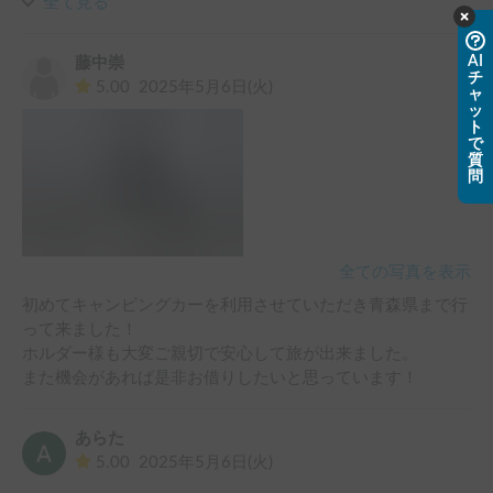
ました。

全て見る
またの機会があればまたお願いしたいと思います。
AI
藤中崇
チ
5.00
2025年5月6日(火)
ャ
ッ
ト
で
質
問
全ての写真を表示
初めてキャンピングカーを利用させていただき青森県まで行
って来ました！

ホルダー様も大変ご親切で安心して旅が出来ました。

また機会があれば是非お借りしたいと思っています！
あらた
5.00
2025年5月6日(火)