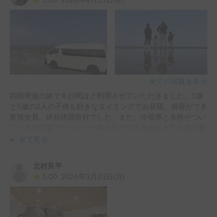
5.00
2026年4月15日(水)
1歳の子供がいたので、車内にNetflixやYouTubeなどが見れる
設備はかなり助けられました。

また、大きい車両のためデジタルインナーミラーやバックカ
メラなどの装備もあり、駐車場や旅路での走行も快適に行え
ました。

この度は、ありがとうございました。
全ての写真を表示
四国周遊の旅で６日間ほど利用させていただきました。1歳
と5歳の2人の子供も好きなタイミングでお昼寝、就寝ができ
家族全員、終始体調良好でした。また、冷蔵庫と水栓がつい
ているので歯ブラシなどが車の中でできるのはとても有り難
かったです。

全て見る
カーナビはついていないですが、Apple CarPlayできたので
iPhoneで接続すれば全く問題なしでした。

北村良平
早めの段階からアポイントをとらせていただき、何度もやり
5.00
2026年3月23日(月)
とりさせていただきましたが、返信も早く快く対応してくだ
さいました。最終的には延長対応もしていただき、感謝いっ
ぱいです。

自宅も近いためぜひまた利用させていただきたいです！あり