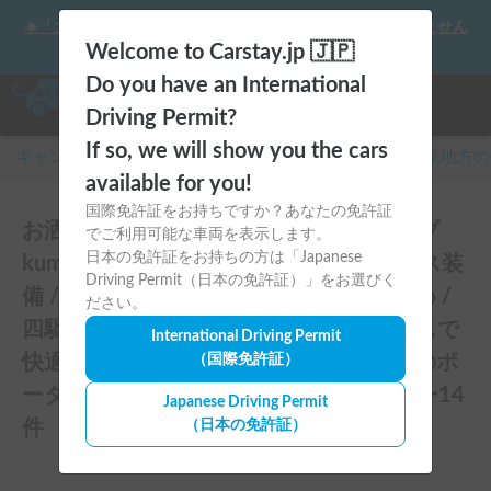
☀️「大曲の花火」をキャンピングカーで最高の思い出にしません
か？
Welcome to Carstay.jp 🇯🇵
Do you have an International
Driving Permit?
If so, we will show you the cars
キャンピングカー・車中泊スポット予約はCarstay
/
関東
地方の
available for you!
国際免許証をお持ちですか？あなたの免許証
お洒落で快適なVanlife🚐ドリームドライブ
でご利用可能な車両を表示します。
日本の免許証をお持ちの方は「Japanese
kumaQ / スキー・スノボ旅 / スタッドレス装
Driving Permit（日本の免許証）」をお選びく
備 / ペット大歓迎 / ファミリーにおすすめ /
ださい。
四駆 / クイーンサイズの家庭用マットレスで
International Driving Permit
快適な車中泊 / 新車ハイエース / 今話題のポ
（国際免許証）
ータブルクーラーSUZUNEありのレビュー14
Japanese Driving Permit
件
（日本の免許証）