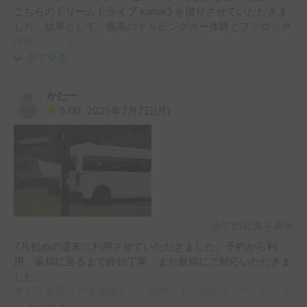
こちらのドリームドライブ kumaQ を借りさせていただきま
何より、ホルダーの方が親切、丁寧で、事前の説明や、受け
した。結果として、最高のキャピングカー体験とフジロック
渡しの対応もスムーズで、安心して旅行にいけました。

体験となりました。

ご存じの通りフジロックは3日間に渡って苗場山中での長時
全て見る
また是非お借りしたいです。

間開催される日本最大の音楽フェスです。山の変化しやすい
このたびはありがとうございます。

気候や広大な場内を徒歩で移動するため体力勝負です。ゲー
またよろしくお願いいたします。
かたー
トに近い駐車場とキャピングカーの組み合わせは、疲れた時
5.00
2025年7月7日(月)
にいつでも快適な空間に戻ることができるありがたさを最大
限に享受できます。キャンピングカーからグリーンステージ
まで徒歩10分で行ける信じられない近さで、好きなアーティ
ストも体力十分で参加することができる最高の3日間になり
ました。

お借りしたキャンピングカーはハイエースベースで非常に運
転がしやすく、室内は大変綺麗でベッドも広くゆったりと一
日を過ごすことができました。また貸出時も丁寧に設備を紹
全ての写真を表示
介いただいて安心して使うことが出来、返却の際も急な時間
7月初めの週末に利用させていただきました。予約から利
変更にも柔軟に対応いただきました。

用、返却に至るまで終始丁寧、また親切にご対応いただきま
是非来年のフジロックもキャンピングカーで過ごしたいと思
した。

います。
車も写真通りで清潔感あり、気持ちよく利用させていただき