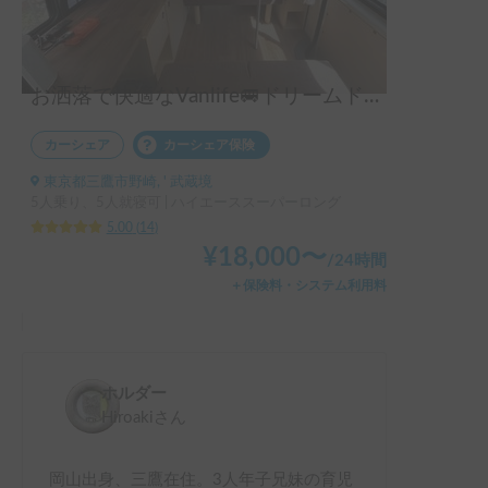
お洒落で快適なVanlife🚐ドリームドライブ kumaQ / スキー・スノボ旅 / スタッドレス装備 / ペット大歓迎 / ファミリーにおすすめ / 四駆 / クイーンサイズの家庭用マットレスで快適な車中泊 / 新車ハイエース / 今話題のポータブルクーラーSUZUNEあり
カーシェア
カーシェア保険
東京都三鷹市野崎, ' 武蔵境
5人乗り、5人就寝可 | ハイエーススーパーロング
5.00
(
14
)
¥
18,000
〜
/
24時間
＋保険料・システム利用料
ホルダー
Hiroaki
さん
岡山出身、三鷹在住。3人年子兄妹の育児