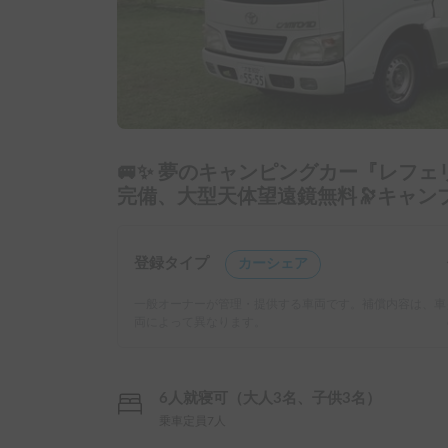
🚐✨ 夢のキャンピングカー『レフェリ
完備、大型天体望遠鏡無料🔭キャン
登録タイプ
カーシェア
一般オーナーが管理・提供する車両です。補償内容は、車
両によって異なります。
6人就寝可（大人3名、子供3名）
乗車定員7人