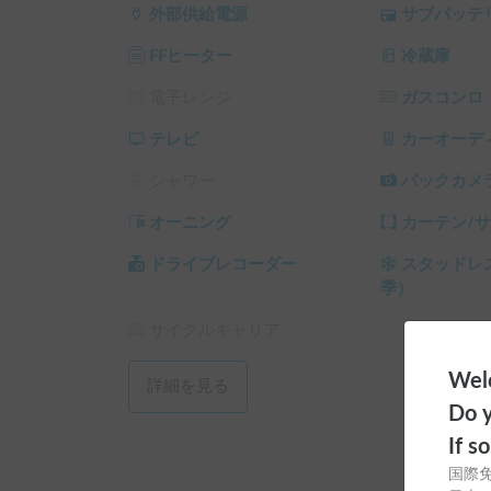
外部供給電源
サブバッテ
FFヒーター
冷蔵庫
電子レンジ
ガスコンロ
テレビ
カーオーデ
シャワー
バックカメ
オーニング
カーテン/
ドライブレコーダー
スタッドレ
季）
サイクルキャリア
Welc
詳細を見る
Do y
If s
国際