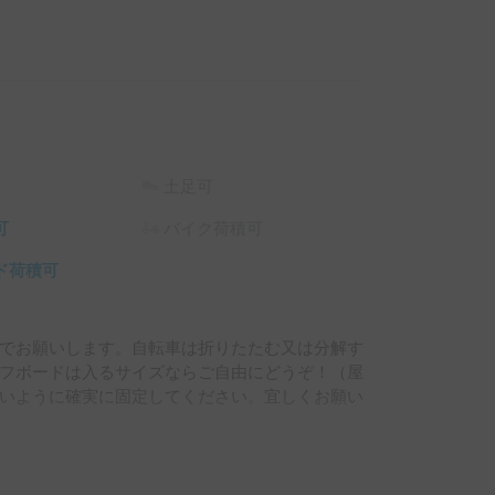
土足可
可
バイク荷積可
ド荷積可
でお願いします。自転車は折りたたむ又は分解す
フボードは入るサイズならご自由にどうぞ！（屋
いように確実に固定してください。宜しくお願い