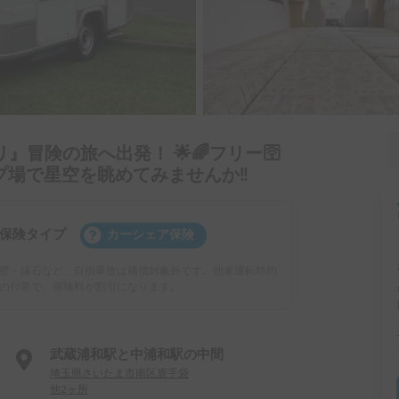
』冒険の旅へ出発！ 🌟🌈フリー🛜
プ場で星空を眺めてみませんか‼️
保険タイプ
カーシェア保険
壁・縁石など、自損事故は補償対象外です。他車運転特約
の付帯で、保険料が割引になります。
武蔵浦和駅と中浦和駅の中間
埼玉県さいたま市南区鹿手袋
他2ヶ所