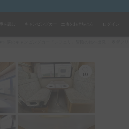
事を読む
キャンピングカー・土地をお持ちの方
ログイン
🚐✨ 夢のキャンピングカー『レフェリ』冒険の旅へ出発！ 🌟🌈フ
163