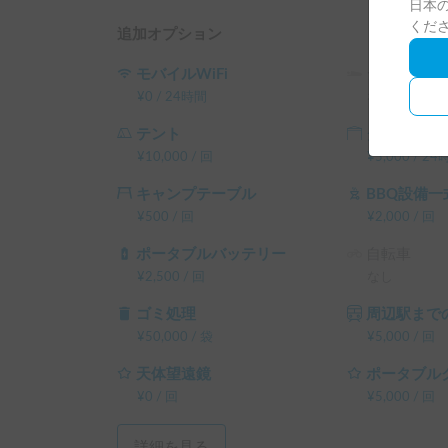
日本の
くだ
追加オプション
モバイルWiFi
シュラフ
¥
0
/
24時間
なし
テント
タープ
¥
10,000
/
回
¥
5,000
/
24
キャンプテーブル
BBQ設備一
¥
500
/
回
¥
2,000
/
回
ポータブルバッテリー
自転車
¥
2,500
/
回
なし
ゴミ処理
周辺駅までの
¥
50,000
/
袋
¥
5,000
/
回
天体望遠鏡
ポータブル
¥
0
/
回
¥
5,000
/
回
詳細を見る