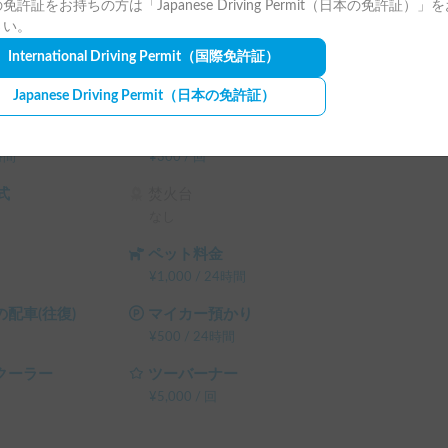
免許証をお持ちの方は「Japanese Driving Permit（日本の免許証）」
さい。
International Driving Permit
（国際免許証）
ランタン
Japanese Driving Permit
（日本の免許証）
¥
3,000
/
回
キャンプチェア
時間
¥
300
/
回
式
焚火台
なし
ペット料金
¥
1,000
/
24時間
配車(往復)
マイカー預かり
¥
500
/
24時間
クーラー
ツーバーナー
¥
5,000
/
回