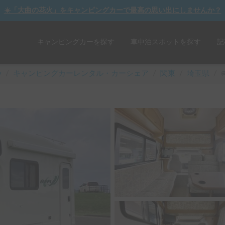
☀️「大曲の花火」をキャンピングカーで最高の思い出にしませんか？
キャンピングカーを探す
車中泊スポットを探す
記
y
/
キャンピングカーレンタル・カーシェア
/
関東
/
埼玉県
/