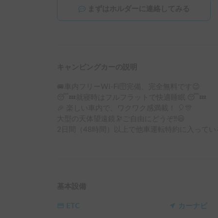
まずはホルダーに連絡してみる
キャンピングカーの説明
🚐車内フリーWi-Fi🛜完備、完全無料です😉

😴💤就寝時はフルフラットで快適睡眠 😴💤

🎉 楽しい車内で、ワクワク感満載！ 🎈🎊

大型の天体望遠鏡🔭ご自由にどうぞ‼️😃

2日間（48時間）以上で他車運転特約に入ってい
基本設備
ETC
カーナビ