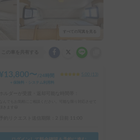
すべての写真を見る
この車を共有する
¥
13,800
〜
5.00
(
13
)
/
24時間
＋保険料・システム利用料
ホルダーが受渡・返却可能な時間帯：
なんでもお気軽にご相談ください。可能な限り対応させて
頂きます😃
予約リクエスト送信期限：
2 日前
11:00
ログインして料金確認＆予約に進む