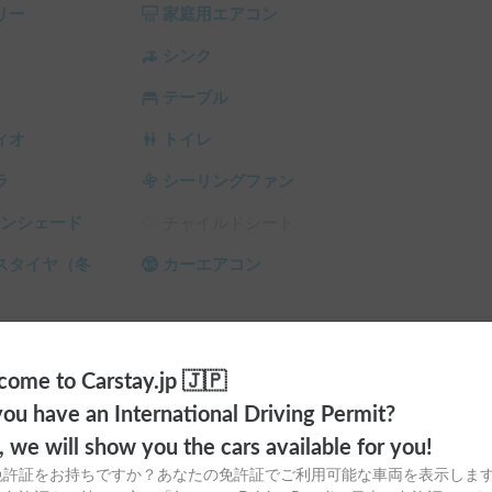
リー
家庭用エアコン
シンク
テーブル
ィオ
トイレ
ラ
シーリングファン
サンシェード
チャイルドシート
スタイヤ（冬
カーエアコン
ome to Carstay.jp 🇯🇵
ou have an International Driving Permit?
o, we will show you the cars available for you!
免許証をお持ちですか？あなたの免許証でご利用可能な車両を表示しま