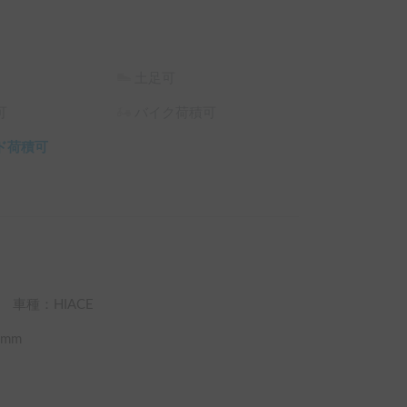
土足可
可
バイク荷積可
ド荷積可
車種：HIACE
mm