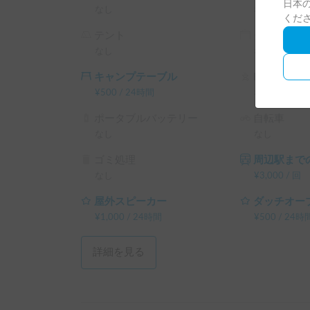
日本の
※こちらは長期割引対象車両です。予約リクエス
なし
なし
くだ
└ 72時間（3泊）以上の予約 ： 利用料金の10
テント
タープ
以下同）

なし
なし
└ 120時間（5泊）以上の予約 ： 利用料金の15%O
└ 240時間（10泊）以上の予約 ： 利用料金の20%
キャンプテーブル
BBQ設備一
└ 360時間（15泊）以上の予約 ： 利用料金の30%
¥
500
/
24時間
なし
ポータブルバッテリー
自転車
なし
なし
ゴミ処理
周辺駅までの
なし
¥
3,000
/
回
屋外スピーカー
ダッチオー
¥
1,000
/
24時間
¥
500
/
24時
詳細を見る