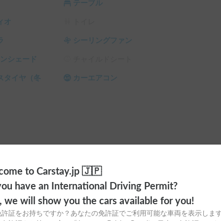
テーブル
推奨。

クリーニング代（2万円程度）や修理代（実費）
ィオ
トイレ
ラ
シーリングファン
サンシェード
チャイルドシート
スタイヤ（冬
カーエアコン
ome to Carstay.jp 🇯🇵
ou have an International Driving Permit?
o, we will show you the cars available for you!
免許証をお持ちですか？あなたの免許証でご利用可能な車両を表示しま
ランタン