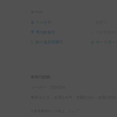
ルール
ペット可
喫煙可
車内飲食可
自転車荷積
釣り道具荷積可
サーフボー
車両の詳細
メーカー：
TOYOTA
車体サイズ：全長
5,470
・全幅
2,160
・全高
2,850
※参考車種サイズ表は
こちら