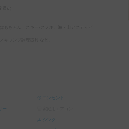
員6）

はもちろん、スキー/スノボ、海・山アクティビ
キャンプ調理器具 など。

行き先 ⑤人数 ⑥ペット有無（頭数）

。 

コンセント
リー
家庭用エアコン
。 

シンク