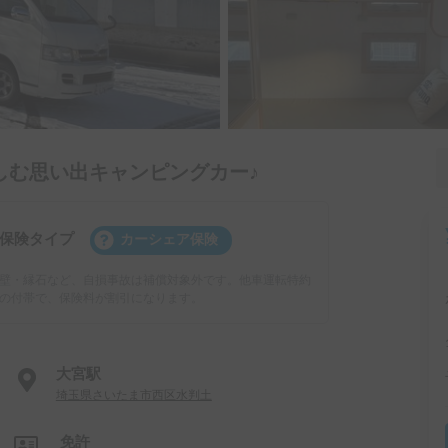
しむ思い出キャンピングカー♪
保険タイプ
カーシェア保険
壁・縁石など、自損事故は補償対象外です。他車運転特約
の付帯で、保険料が割引になります。
大宮駅
埼玉県さいたま市西区水判土
免許