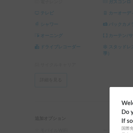
電子レンジ
ガスコンロ
犬サイズ上限なし。マナーウェア/シート等の準備
室内で粗相・強い汚れ・破損があった場合、別途
テレビ
カーオーデ
をご負担いただくことがあります。

シャワー
バックカメ
【注意事項】

オーニング
カーテン/
・寝袋/シーツ/布団は持参（直寝不可）

・アイドリング宿泊不可

ドライブレコーダー
スタッドレ
・高速80km/h以下

季）
・返却時は簡単な車内清掃にご協力ください 

サイクルキャリア
【オプション】

・周辺駅まで配車（往復）3,000円/回 

詳細を見る
【FAQ】

Q.喫煙？ A.完全禁煙（電子タバコ含む）

Welc
Q.冬/雪道？ A.FF＋冬季スタッドレス

Q.寝具は？ A.持参（直寝不可）

Do y
Q.駅受取？ A.配車(往復)3,000円

追加オプション
If s
Q.燃料は？ A.満タン返し

国際
モバイルWiFi
シュラフ