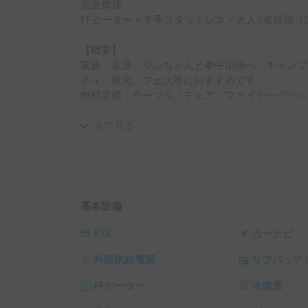
完全禁煙

FFヒーター＋冬季スタッドレス／大人5名就寝（定
【概要】

家族・友達・ワンちゃんと車中泊旅へ。キャンプ
ティ、観光、フェス等におすすめです。

無料装備：テーブル／チェア／ファイヤーグリル／
【予約前チャット（承認が早いです）】

全て見る
①利用日時 ②運転歴 ③キャンピングカー経験 ④
※空きがあっても整備等でお受けできない場合あり
【受け渡し】

時間：平日10-19／土日祝9-18（時間外相談）

基本設備
場所：さいたま市西区（水判土エリア）

マイカー屋外預かり可（事故/盗難は自己管理）

ETC
カーナビ
外部供給電源
サブバッテ
【燃料】

満タンでお渡し→返却も満タン返しでお願いします
FFヒーター
冷蔵庫
【ペット同乗（重要）】
