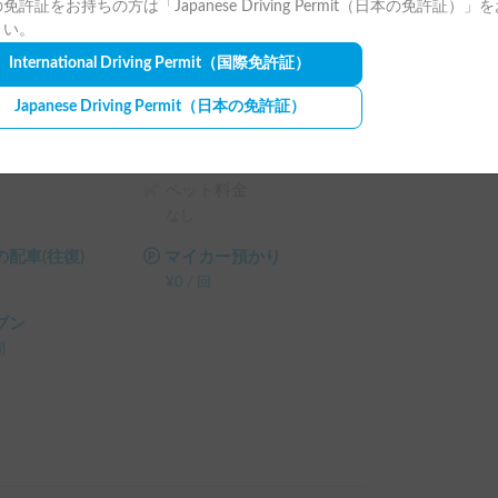
免許証をお持ちの方は「Japanese Driving Permit（日本の免許証）」
ト画面で予約前に割引率を確認できます。

なし
さい。
%OFF（契約料・保険料・システム利用料は除く、
キャンプチェア
International Driving Permit
（国際免許証）
¥
500
/
24時間
FF

Japanese Driving Permit
（日本の免許証）
OFF

式
焚火台
OFF
¥
500
/
24時間
ペット料金
なし
配車(往復)
マイカー預かり
¥
0
/
回
ブン
間