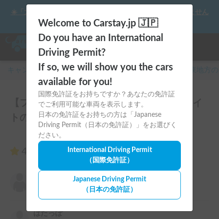
☀️「大曲の花火」をキャンピングカーで最高の思い出にしません
か？
Welcome to Carstay.jp 🇯🇵
Do you have an International
Driving Permit?
If so, we will show you the cars
キャンピングカー・車中泊スポット予約はCarstay
/
関東
地方の
available for you!
国際免許証をお持ちですか？あなたの免許証
【ファミリー&初心者向け】アンソニーライ
でご利用可能な車両を表示します。
日本の免許証をお持ちの方は「Japanese
トのレビュー29件
Driving Permit（日本の免許証）」をお選びく
ださい。
4.97
International Driving Permit
（29件のレビュー）
（国際免許証）
小林寛
Japanese Driving Permit
5.00
2026年8月8日(土)
（日本の免許証）
はたっぽ