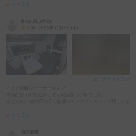
ので、不便なく利用できました。 おかげさまで、とてもい
全て見る
総じて取り回しのし易い車で、寝るときは快適に寝れ、テー
い思い出を作りました。 ありがとうございます。
ブル周りに流し・レンジ・冷蔵庫があって食事をするにも困
らないちょうど良いサイズ・設備の整ったキャンピングカー
hiroyuki.uchida
でした。次回キャンピングカー旅を計画した際にもお声がけ
5.00
2025年11月5日(水)
したいと思います。
全ての写真を表示
とてと素敵なオーナーさんで

車両の説明や対応がとても親切かつ丁寧でした。

妻と2歳と4歳の男の子で朝霧ジャンボリーキャンプ場にいき
ました。

時期的にとても朝型がとても寒かったですが車の中は快適で
全て見る
した。

また機会があればぜひ利用させていただきたいと思ってま
石黒雅実
す。
