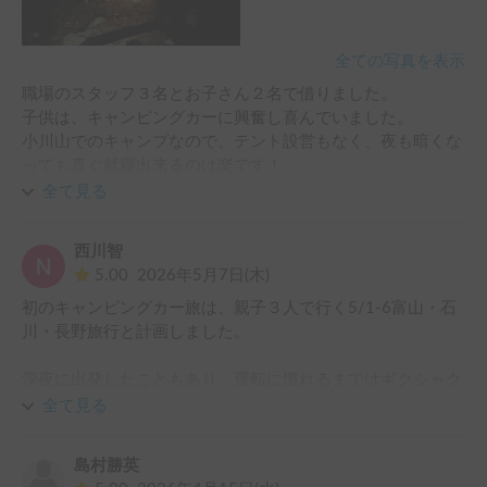
全ての写真を表示
職場のスタッフ３名とお子さん２名で借りました。

子供は、キャンピングカーに興奮し喜んでいました。

小川山でのキャンプなので、テント設営もなく、夜も暗くな
っても直ぐ就寝出来るのは楽です！

６名でのキャンプは、家族だけでなく、職場の仲間でも。

全て見る
楽しさが何倍にもなるキャンピングカーでした。ありがとう
ございました！
西川智
5.00
2026年5月7日(木)
初のキャンピングカー旅は、親子３人で行く5/1-6富山・石
川・長野旅行と計画しました。

深夜に出発したこともあり、運転に慣れるまではギクシャク
していましたが、しばらく走って感覚をつかんだ後は問題な
全て見る
く走れるようになりました。当初はメーターで80kmぐらい
で走っていましたが、ガタガタが酷く後部席が跳ね上がって
島村勝英
いたので、メーター100kmぐらい（実測94kmぐらい）で走