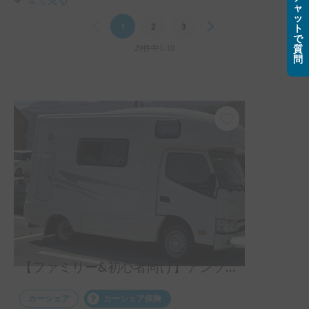
全て見る
ャ
常に助かりました。

ッ
Previous
1
2
3
Next
ト
子どもたちも大喜び！

で
運転に関しては最初は不安もありましたが、普段乗っている
29件中1-10
質
車がSUVという事もあり、高速道路も問題なくできました。
問
ただルームミラーがないので、（バックモニターはあります
が）そこが普段と違うのと、高さがあるので駐車する時は注
意が必要だと感じました。

あと、運転している時に後部座席が思いの外揺れるので、高
い位置に落ちそうな物を置くのは避けた方が良いと思いまし
た。

そこら辺もオーナーさんが事前にちゃんと説明してくれまし
たし、ドリンクホルダーをオプションで用意してくれました
ので問題なく過ごせました！

キャンピングカーも、もちろん最高でしたが何よりオーナー
さんのお気遣い、人柄に感動しました！

また機会があれば是非利用させていただきたいです！

ありがとうございました！！
【ファミリー&初心者向け】アンソニーライト
カーシェア
カーシェア保険