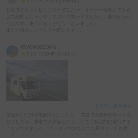
5.00
2026年4月15日(水)
るようにしたらうまく揺れが抑えられました。ただ、風があ
初めてのキャンピングカーてしたが、オーナー様がとても親
るとハンドルを取られて本当に危険なため様子をみて運転し
切で説明もしっかりして頂いて助かりましたし、ありがたか
てください。

ったです。本当にありがとうございました。

またの機会によろしくお願いします。
この車の大きさは普通車サイズのため、ほとんどの駐車場に
入れることができ観光地でも駐車場選びに困りませんでし
た。（料金所の庇は１回ヒヤッとすることがありました
KWONOSEONG
が・・）

5.00
2026年1月7日(水)
計画段階ではご当地物を外食する予定でしたが、地元の市場
や魚屋で新鮮な蟹や海老を安く仕入れ、酒蔵を巡って美味し
い限定酒を入手し、レンジでご飯や総菜を温め、ほとんど車
内で食べました。３人旅行だったので日中はテーブルを固定
して使い、夜間は荷物をテーブルに集めベットに分かれて快
適に寝ることができました。

全ての写真を表示
４泊中３泊は電源を確保するためにＲＶパークを予約してい
友達4人と10日間旅行をしました。 雪道での走行がかなりあ
ましたが、エアコンが必要な暑さではなかったので駐車場で
りましたが、雪道での不安はなく、とても安定的に走行する
も快適に寝ることができました。シーズンによってはＲＶパ
ことができました。 ホルダーの方もとても親切で、引き渡
ークの予約は不要だと思いました。

し前にキャンピングカーについて詳しく説明していただいた