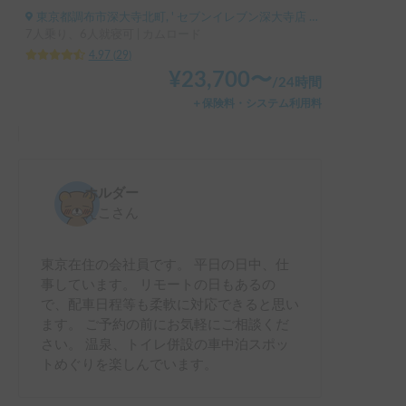
東京都調布市深大寺北町, ' セブンイレブン深大寺店 調布北高校前（小田急バス）
7人乗り、6人就寝可 | カムロード
4.97
(
29
)
¥
23,700
〜
/
24時間
＋保険料・システム利用料
ホルダー
えこ
さん
東京在住の会社員です。 平日の日中、仕
事しています。 リモートの日もあるの
で、配車日程等も柔軟に対応できると思い
ます。 ご予約の前にお気軽にご相談くだ
さい。 温泉、トイレ併設の車中泊スポッ
トめぐりを楽しんでいます。