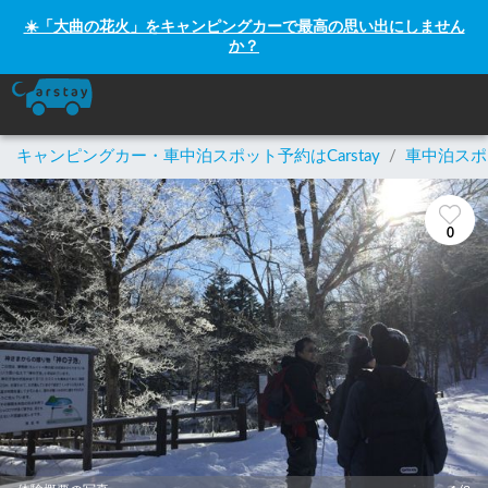
☀️「大曲の花火」をキャンピングカーで最高の思い出にしません
か？
キャンピングカー・車中泊スポット予約はCarstay
/
車中泊スポ
0