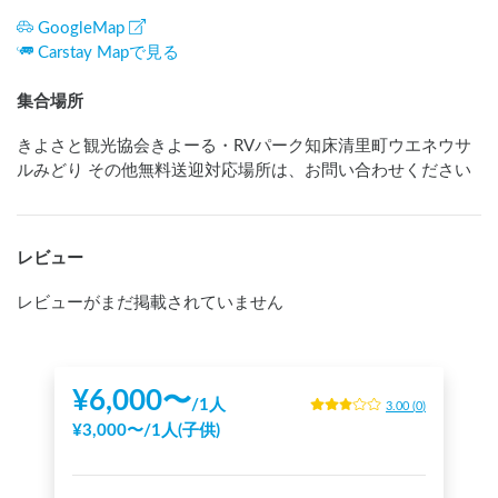
GoogleMap
Carstay Mapで見る
集合場所
きよさと観光協会きよーる・RVパーク知床清里町ウエネウサ
ルみどり その他無料送迎対応場所は、お問い合わせください
レビュー
レビューがまだ掲載されていません
¥
6,000
〜
/
1人
3.00
(
0
)
¥
3,000
〜
/
1人(子供)