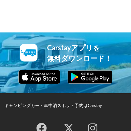
と深いため青以外の光の反射
か、ムックリという楽器を用
が少なく、湖の美しい青さは
いたアイヌの音楽やアイヌ古
「摩周ブルー」と呼ばれてい
式舞踊等のショーが開催さ
ます。
れ、賑わいを見せています。
Carstayアプリを
無料ダウンロード！
キャンピングカー・車中泊スポット予約はCarstay