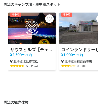
周辺のキャンプ場・車中泊スポット
車中泊
車中泊
サウスヒルズ【チェックイン : 12時～19時まで】
コインランドリーしらぬか
¥
2,500
〜
¥
1,000
〜
/
1泊
/
1泊
北海道北見市若松
北海道白糠郡白糠町
5.0
(
126
)
3.0
(
0
)
周辺の観光体験