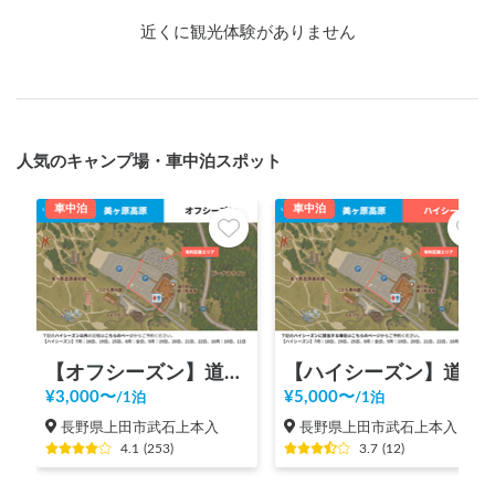
近くに観光体験がありません
人気のキャンプ場・車中泊スポット
車中泊
車中泊
【オフシーズン】道の駅 美ヶ原高原
【ハイシーズン】道の駅 美ヶ原高原
¥
3,000
〜
¥
5,000
〜
/
1泊
/
1泊
長野県上田市武石上本入
長野県上田市武石上本入
4.1
(
253
)
3.7
(
12
)