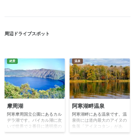
周辺ドライブスポット
絶景
温泉
摩周湖
阿寒湖畔温泉
阿寒摩周国立公園にあるカル
阿寒湖畔にある温泉です。温
デラ湖です。バイカル湖に次
泉街には道内最大のアイヌの
いで世界で２番目に透明度の
集落「アイヌコタン」があ
高い湖です。最大水深211m
り、土産物店や飲食店のほ