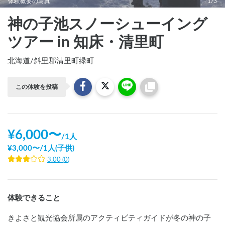
体験概要の写真
1/3
神の子池スノーシューイング
ツアー in 知床・清里町
北海道
/
斜里郡清里町緑町
この体験を投稿
¥
6,000
〜
/
1人
¥
3,000
〜
/
1人(子供)
3.00
(
0
)
体験できること
きよさと観光協会所属のアクティビティガイドが冬の神の子