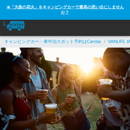
☀️「大曲の花火」をキャンピングカーで最高の思い出にしません
か？
キャンピングカー・車中泊スポット予約はCarstay
/
VANLIFE J