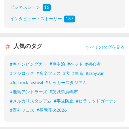
ビジネスシーン
16
インタビュー・ストーリー
137
人気のタグ
すべてのタグを見る
#
キャンピングカー
#
車中泊
#
ペット
#
初心者
#
フジロック
#
音楽フェス
#
犬
#
東京
#
sany.van
#
fuji rock festival
#
サッカースタジアム
#
鹿島アントラーズ
#
茨城県鹿嶋市
#
メルカリスタジアム
#
事故防止
#
ピラミッドガーデン
#
野外フェス
#
長岡花火2026