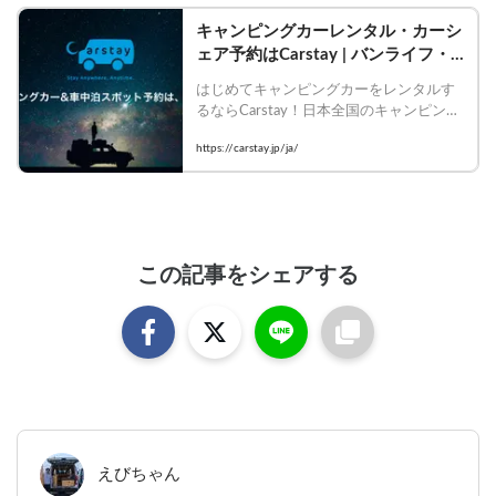
キャンピングカーレンタル・カーシ
ェア予約はCarstay | バンライフ・
ペット旅を誰でもかんたんに
はじめてキャンピングカーをレンタルす
るならCarstay！日本全国のキャンピング
カーのレンタカー・カーシェア・RVパー
https://carstay.jp/ja/
ク含む車中泊スポット・観光体験アクテ
ィビティを初心者でもかんたんに予約出
来る、今話題の「バンライフ（VAN 
LIFE）」のプラットフォームです。
この記事をシェアする
えびちゃん