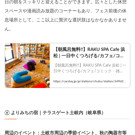
日の朝をスッキリと迎えることができます。広々とした休憩
スペースや漫画読み放題のコーナーもあり、フェス前後の休
息場所として、ここ以上に贅沢な選択肢はなかなかありませ
ん。
【朝風呂無料!!】RAKU SPA Cafe 浜
松 | 一日中くつろげる/カフェ/コミ
ック・雑誌読み放題/コワーキング
【朝風呂無料!!】RAKU SPA Cafe 浜松 | 一
スペース/浜松最大級タワーサウナ
日中くつろげる/カフェ/コミック・雑誌
｜静岡県浜松市南区若林町｜キャン
読み放題/コワーキングスペース/浜松最
プ場・車中泊スポットが探せるスペ
https://carstay.jp/ja/stations/chubu/station/649d2fe
大級タワーサウナ｜静岡県浜松市南区若
ースシェアはCarstay
04f95919c768bef85/
林町｜キャンプ場・車中泊スポットが探
せるスペースシェアはCarstay
④ よりみちの宿｜テラスゲート土岐内（岐阜県）
周辺のイベント：土岐市周辺の季節イベント、秋の陶器市等