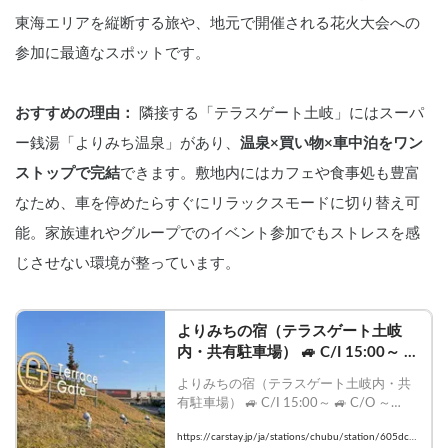
東海エリアを縦断する旅や、地元で開催される花火大会への
参加に最適なスポットです。
おすすめの理由：
 隣接する「テラスゲート土岐」にはスーパ
ー銭湯「よりみち温泉」があり、
温泉×買い物×車中泊をワン
ストップで完結
できます。敷地内にはカフェや食事処も豊富
なため、車を停めたらすぐにリラックスモードに切り替え可
能。家族連れやグループでのイベント参加でもストレスを感
じさせない環境が整っています。
よりみちの宿（テラスゲート土岐
内・共有駐車場） 🚙 C/I 15:00～ 🚙 
C/O ～11:00 🚙｜岐阜県土岐市土岐
よりみちの宿（テラスゲート土岐内・共
ヶ丘｜キャンプ場・車中泊スポット
有駐車場） 🚙 C/I 15:00～ 🚙 C/O ～
が探せるスペースシェアはCarstay
11:00 🚙｜岐阜県土岐市土岐ヶ丘｜キャ
https://carstay.jp/ja/stations/chubu/station/605dcb
ンプ場・車中泊スポットが探せるスペー