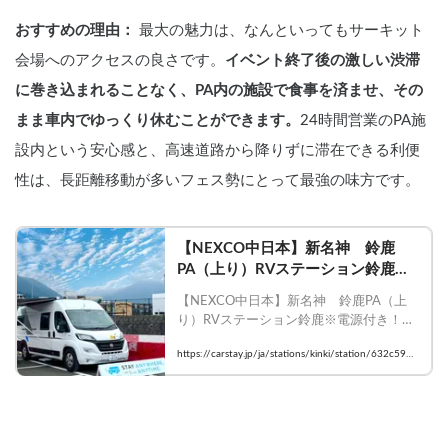
おすすめの理由：
 最大の魅力は、なんといってもサーキット
会場へのアクセスの良さです。
イベント終了後の激しい渋滞
に巻き込まれることなく、PA内の施設で食事を済ませ、その
まま車内でゆっくり休むことができます。
24時間営業のPA施
設内という安心感と、高速道路から降りずに滞在できる利便
性は、長距離移動が多いフェス勢にとって最強の味方です。
【NEXCO中日本】新名神　鈴鹿
PA（上り）RVステーション鈴鹿※
電源付き！｜三重県鈴鹿市山本町｜
【NEXCO中日本】新名神　鈴鹿PA（上
キャンプ場・車中泊スポットが探せ
り）RVステーション鈴鹿※電源付き！｜
るスペースシェアはCarstay
三重県鈴鹿市山本町｜キャンプ場・車中
https://carstay.jp/ja/stations/kinki/station/632c59b8
泊スポットが探せるスペースシェアは
2b614b99a252d1b2/
Carstay