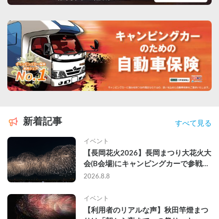
新着記事
すべて見る
イベント
【長岡花火2026】長岡まつり大花火大
会(B会場)にキャンピングカーで参戦し
て、長岡駅前で車中泊してきた
2026.8.8
イベント
【利用者のリアルな声】秋田竿燈まつ