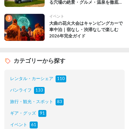
る穴場の絶景・グルメ・温泉を徹底解
説
イベント
3
大曲の花火大会はキャンピングカーで
車中泊｜宿なし・渋滞なしで楽しむ
2026年完全ガイド
カテゴリーから探す
レンタル・カーシェア
110
バンライフ
133
旅行・観光・スポット
83
ギア・グッズ
91
イベント
61