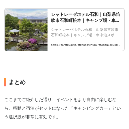
シャトレーゼホテル石和｜山梨県笛
吹市石和町松本｜キャンプ場・車中
泊スポットが探せるスペースシェア
シャトレーゼホテル石和｜山梨県笛吹市
はCarstay
石和町松本｜キャンプ場・車中泊スポッ
トが探せるスペースシェアはCarstay
https://carstay.jp/ja/stations/chubu/station/5e958d
22bbe41e00272505c3/
まとめ
ここまでご紹介した通り、イベントをより自由に楽しむな
ら、移動と宿泊がセットになった「キャンピングカー」とい
う選択肢が非常に有効です。