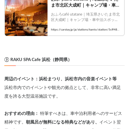
ま市北区大成町｜キャンプ場・車中
泊スポットが探せるスペースシェア
おふろcafé utatane｜埼玉県さいたま市北
はCarstay
区大成町｜キャンプ場・車中泊スポット
が探せるスペースシェアはCarstay
https://carstay.jp/ja/stations/kanto/station/5cff4813
839680041631c452/
③ RAKU SPA Cafe 浜松（静岡県）
周辺のイベント：浜松まつり、浜松市内の音楽イベント等
浜松市内でのイベントや観光の拠点として、非常に高い満足
度を誇る大型温浴施設です。
おすすめの理由：
 特筆すべきは、車中泊利用者へのサービス
精神です。
朝風呂が無料になる特典などがあり、
イベント翌