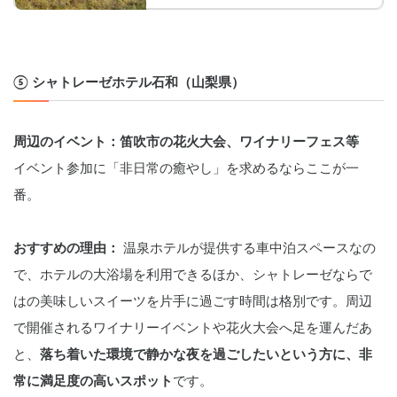
37539be78c00b752d4/
スシェアはCarstay
⑤ シャトレーゼホテル石和（山梨県）
周辺のイベント：笛吹市の花火大会、ワイナリーフェス等
イベント参加に「非日常の癒やし」を求めるならここが一
番。
おすすめの理由：
 温泉ホテルが提供する車中泊スペースなの
で、ホテルの大浴場を利用できるほか、シャトレーゼならで
はの美味しいスイーツを片手に過ごす時間は格別です。周辺
で開催されるワイナリーイベントや花火大会へ足を運んだあ
と、
落ち着いた環境で静かな夜を過ごしたいという方に、非
常に満足度の高いスポット
です。