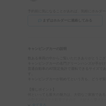
予約前に気になることがあれば、気軽にホルダー
まずはホルダーに連絡してみる
キャンピングカーの説明
数ある車両の中からご覧いただきありがとうござい
キャンピングカーの名門グリーンハンズが手がけた、
普通自動車のAT限定免許で運転できるサイズで
す。

キャンピングカーが初めてという方も、どうぞ安
【推しポイント】

何といっても最大の魅力は、大切なご家族であるペ
小型犬2頭まで大歓迎ですので、大好きな愛犬と
す。

全て見る