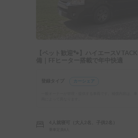
【ペット歓迎🐾】ハイエースV TACK
備｜FFヒーター搭載で年中快適
登録タイプ
カーシェア
一般オーナーが管理・提供する車両です。補償内容は、車
両によって異なります。
4人就寝可（大人2名、子供2名）
乗車定員8人