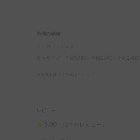
車両の詳細
メーカー：
トヨタ
車体サイズ：全長
5,380
・全幅
1,880
・全高
2,400
※参考車種サイズ表は
こちら
レビュー
5.00
（2件のレビュー）