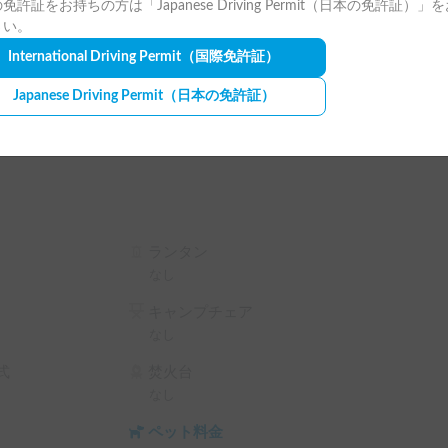
免許証をお持ちの方は「Japanese Driving Permit（日本の免許証）」
さい。
駅、熊谷駅、館林駅、大宮駅など、多くの主要駅
International Driving Permit
（国際免許証）
Japanese Driving Permit
（日本の免許証）
ション対応も可能ですので、手ぶらでの出発もス
不明な点はお気軽にメッセージをください。

エスト画面で予約前に割引率を確認できます。

テム利用料 の 5% OFF

ランタン
ム利用料 の 10% OFF

なし
ム利用料 の 15% OFF

キャンプチェア
テム利用料 の 20% OFF

なし
）
式
焚火台
なし
ペット料金