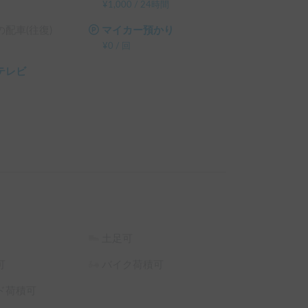
¥
1,000
/
24時間
配車(往復)
マイカー預かり
¥
0
/
回
テレビ
土足可
可
バイク荷積可
ド荷積可