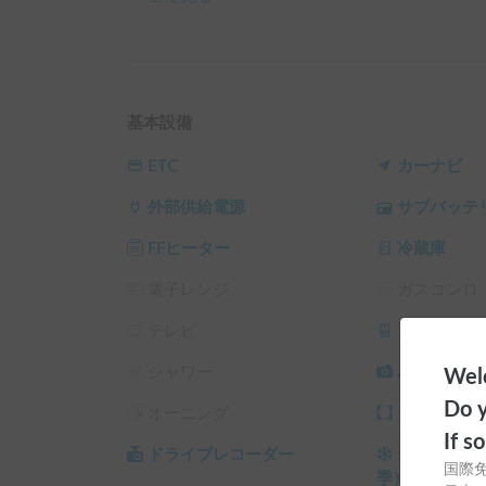
車内は機能的な2段ベッドを完備しており、大人
可能です💤

さらに電動スライドドアを搭載しているため、小
心です。

プライベートな空間をしっかり確保できるマルチ
基本設備
す。

ETC
カーナビ
【車内装備・快適性】

外部供給電源
サブバッテ
季節を問わず、1年中いつでも快適にお過ごしい
大容量のリチウムサブバッテリー200Ahを搭載
FFヒーター
冷蔵庫
も対応しています。

強力な12Vクーラーを装備しているため、真夏の
電子レンジ
ガスコンロ
また、冬の冷え込みには頼もしいFFヒーターを
キープできます🔥

テレビ
カーオーデ
車内の空気を快適に保つMAXファンや、冷蔵庫
シャワー
バックカメ
Welc
ETCなど装備が勢揃いしています。

Do y
オーニング
カーテン/
【お願い】

If s
・皆様に気持ちよくご利用いただくため、車内は
ドライブレコーダー
スタッドレ
国際
・ペットと同乗される際は、車内でのオムツ着用
季）