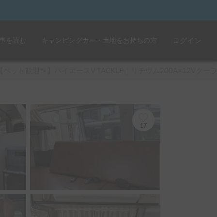
事を読む
キャンピングカー・土地をお持ちの方
ログイン
【ペット歓迎🐾】ハイエースV TACKLE｜リチウム200A×12V
17