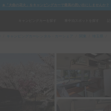
☀️「大曲の花火」をキャンピングカーで最高の思い出にしませんか？
キャンピングカーを探す
車中泊スポットを探す
記
y
/
キャンピングカーレンタル・カーシェア
/
関東
/
埼玉県
/