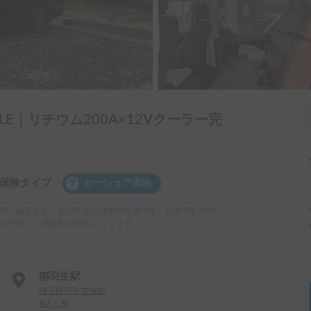
LE｜リチウム200A×12Vクーラー完
保険タイプ
カーシェア保険
壁・縁石など、自損事故は補償対象外です。他車運転特約
の付帯で、保険料が割引になります。
南羽生駅
埼玉県羽生市須影
他8ヶ所