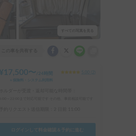
すべての写真を見る
この車を共有する
¥
17,500
〜
5.00
(
2
)
/
24時間
＋保険料・システム利用料
ホルダーが受渡・返却可能な時間帯：
6:00～22:00まで対応可能です その他、事前相談可能です
予約リクエスト送信期限：
2 日前
11:00
ログインして料金確認＆予約に進む