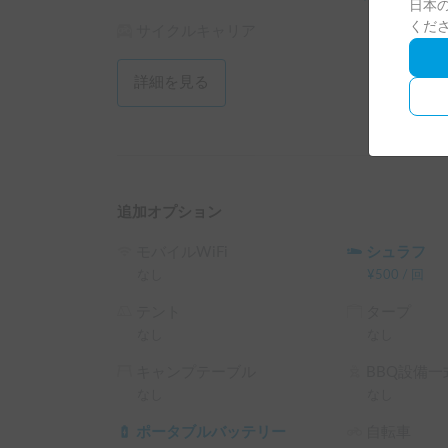
日本の
くだ
サイクルキャリア
【受け渡し・配車について】

埼玉県羽生市をベースに、羽生駅、加須駅、行田
への配車対応をしております。

詳細を見る
お車でお越しの際はマイカーをお預かりするオプ
ムーズです。

皆様の素敵なバンライフを応援しております。ご
追加オプション
※こちらは平日長期割引対象車両です。予約リク
└ 平日 48時間以上の予約 ： 平日 利用料金 + シス
モバイルWiFi
シュラフ
└ 平日 72時間以上の予約 ： 平日 利用料金 + システ
なし
¥
500
/
回
└ 平日 96時間以上の予約 ： 平日 利用料金 + システ
テント
タープ
└ 平日 120時間以上の予約 ： 平日 利用料金 + シス
なし
なし
（土日祝・カーシェアのハイシーズン日は対象外
キャンプテーブル
BBQ設備一
なし
なし
ポータブルバッテリー
自転車