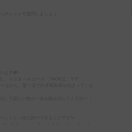
へチャットで質問しましょう
ます🚐✨

トヨタ ハイエース「TACKLE」です。

ありながら、驚くほどの本格装備が詰まっていま
心して新しい旅の一歩を踏み出してください！

ットと一緒に旅ができることです🐾

一緒に忘れられない思い出を作っていただけま