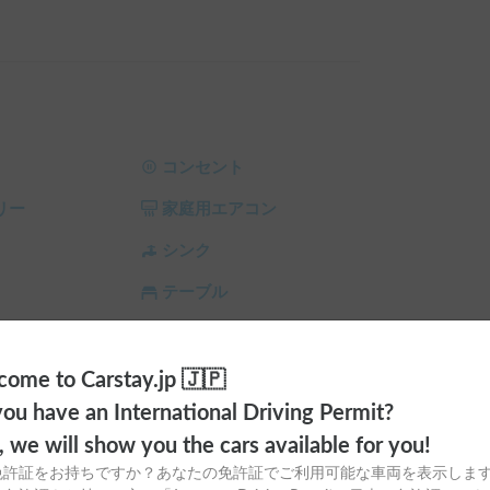
2名とお子さま2名の最大4名までゆったりと就寝
さなお子さまやペットの乗り降りもスムーズで安
ルームもあり、車中泊の快適性がぐっと高まりま
コンセント
リー
家庭用エアコン
ただける極上の電装システムを誇ります。

しており、走行充電や外部充電、ポータブル電源に
シンク
熱帯夜でも車内はひんやりと涼しく快適です❄️

テーブル
完備しているため、年中いつでも心地よい室温を
ィオ
トイレ
、シンク、純正ナビ、デジタルインナーミラー、
ラ
シーリングファン
ome to Carstay.jp 🇯🇵
ou have an International Driving Permit?
サンシェード
チャイルドシート
o, we will show you the cars available for you!
完全禁煙とさせていただいております。

スタイヤ（冬
カーエアコン
免許証をお持ちですか？あなたの免許証でご利用可能な車両を表示しま
をお願いいたします。
