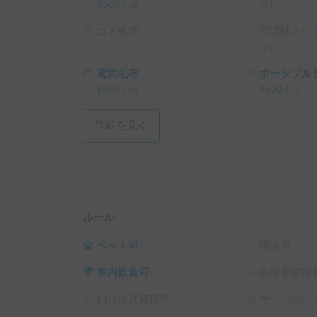
¥
500
/
回
なし
ゴミ処理
周辺駅までの
なし
なし
電気毛布
ポータブル
¥
500
/
回
¥
500
/
回
詳細を見る
ルール
ペット可
喫煙可
車内飲食可
自転車荷積
釣り道具荷積可
サーフボー