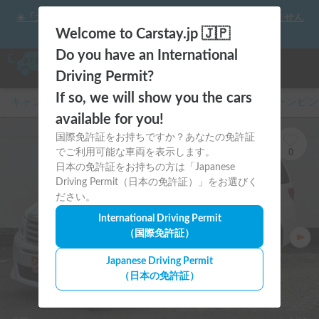
☀️「大曲の花火」をキャンピングカーで最高の思い出にしません
か？
Welcome to Carstay.jp 🇯🇵
Do you have an International
Driving Permit?
If so, we will show you the cars
キャンピングカー・車中泊スポット予約はCarstay
/
キャンピン
available for you!
国際免許証をお持ちですか？あなたの免許証
でご利用可能な車両を表示します。
0
日本の免許証をお持ちの方は「Japanese
Driving Permit（日本の免許証）」をお選びく
ださい。
International Driving Permit
（国際免許証）
Japanese Driving Permit
（日本の免許証）