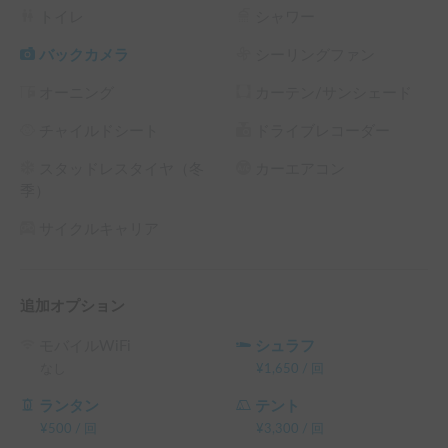
✅ 車中泊も楽しみたい方

トイレ
シャワー
➡ 車中泊オプション追加で「休憩＋夜の宿泊」もOK。

バックカメラ
シーリングファン
チキチキキャンピングカーレンタルです。

オーニング
カーテン/サンシェード
北海道の大自然を、自由にゆったり楽しんでいただきたいと
いう想いで運営しています。

チャイルドシート
ドライブレコーダー
新千歳空港から電車で約13分の恵庭駅までお越しいただけれ
スタッドレスタイヤ（冬
カーエアコン
ば、お迎えにあがります。到着後すぐに旅が始まる特別な体
季）
験をご用意しています。

サイクルキャリア
初めての方でも安心してご利用いただけるよう、出発前には
実際の車両を使って運転や使い方を丁寧にご説明していま
す。

追加オプション
当店では、ファミリー向けの広い車両や長期旅行向けのモデ
モバイルWiFi
シュラフ
ルもご用意しております。当店については「チキチキキャン
なし
¥
1,650
/
回
ピングカーレンタル」で検索頂くとご確認頂けます。

ランタン
テント
北海道を気ままに旅する、特別な時間をぜひお楽しみくださ
¥
500
/
回
¥
3,300
/
回