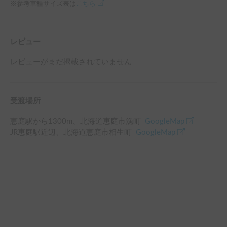
※参考車種サイズ表は
こちら
レビュー
レビューがまだ掲載されていません
受渡場所
恵庭駅
から
1300
m、
北海道恵庭市漁町
GoogleMap
JR恵庭駅
近辺
、
北海道恵庭市相生町
GoogleMap