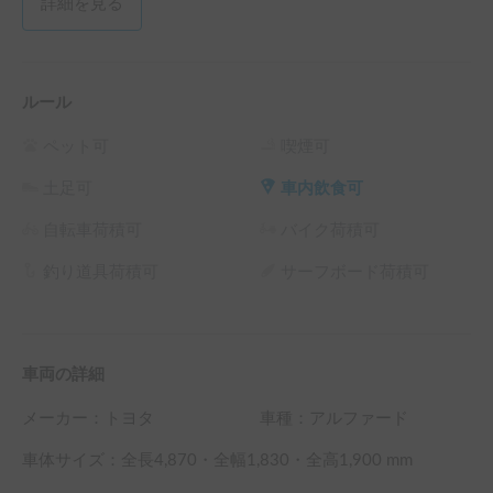
詳細を見る
ルール
ペット可
喫煙可
土足可
車内飲食可
自転車荷積可
バイク荷積可
釣り道具荷積可
サーフボード荷積可
車両の詳細
メーカー：
トヨタ
車種：アルファード
車体サイズ：全長
4,870
・全幅
1,830
・全高
1,900
mm