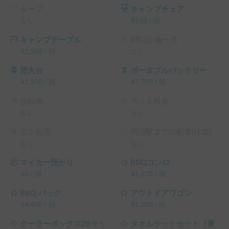
い。
タープ
キャンプチェア
なし
¥
550
/
回
キャンプテーブル
BBQ設備一式
¥
1,100
/
回
なし
焚火台
ポータブルバッテリー
¥
1,100
/
回
¥
7,700
/
回
自転車
ペット料金
なし
なし
ゴミ処理
周辺駅までの配車(往復)
なし
なし
マイカー預かり
BBQコンロ
¥
0
/
回
¥
1,650
/
回
BBQ パック
アウトドアワゴン
¥
4,400
/
回
¥
1,100
/
回
クーラーボックス28リッ
タオルケットセット（夏