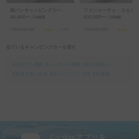
軽バンキャンピングカー「クルーズ」 | 北海道を自由に車中泊旅🚐
ファンルーチェ・ヨセミテ | 快適で広いプレミアムキャンピングカー
¥
8,800
〜
¥
30,000
〜
/24
時間
/24
時間
北海道恵庭市漁町
3.0
(
0
)
北海道恵庭市漁町
3.0
似ているキャンピングカーを探す
#
お手ごろ価格
#
レンタカー保険
#
初心者向け
#
家族で楽しめる
#
キャンプグッズ付
#
北海道
Carstayアプリを