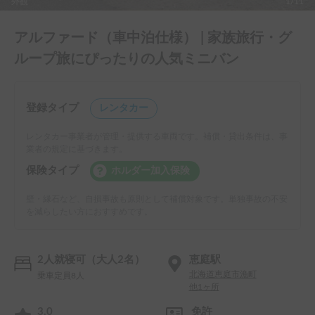
外観
1/11
アルファード（車中泊仕様） | 家族旅行・グ
ループ旅にぴったりの人気ミニバン
登録タイプ
レンタカー
レンタカー事業者が管理・提供する車両です。補償・貸出条件は、事
業者の規定に基づきます。
保険タイプ
ホルダー加入保険
壁・縁石など、自損事故も原則として補償対象です。単独事故の不安
を減らしたい方におすすめです。
2人就寝可（大人2名）
恵庭駅
北海道恵庭市漁町
乗車定員8人
他1ヶ所
3.0
免許