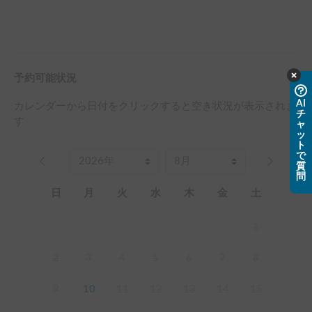
予約可能状況
AI
カレンダーから日付をクリックすると空き状況が表示されま
チ
す
ャ
ッ
ト
で
質
問
日
月
火
水
木
金
土
1
2
3
4
5
6
7
8
9
10
11
12
13
14
15