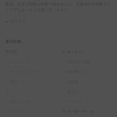
最適。大きな荷物も余裕で積めるので、北海道の長距離ドラ
イブでもゆったり快適に過ごせます。

両側電動スライドドアやバックカメラ、HDDカーナビなど便
全て見る
利装備が充実しており、

「車内が狭い」「荷物が乗らない」といったストレスを感じ
させません。

基本設備
さらに 車中泊オプション（敷マット・プライバシーシェー
ETC
カーナビ
ドなど各種レンタル）を併用すれば、

ドライブ途中の車内休憩や急な宿泊にも対応可能です。

コンセント
外部供給電源
サブバッテリー
家庭用エアコン
こんな方におすすめ

✅ 大人数・荷物が多い旅行を予定している方

FFヒーター
冷蔵庫
➡ 8名乗車・広いラゲッジスペースでゆったり移動。

シンク
電子レンジ
✅ 子ども連れ・荷物の多い家族旅行

ガスコンロ
テーブル
➡ 電動スライドドア・カーナビ・バックカメラで安心の快適
移動。

テレビ
カーオーディオ