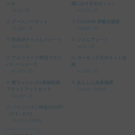
トル
場におすすめセット）
¥
550
/
回
¥
1,100
/
回
アースノーマット
EENOUR 車載冷蔵庫
¥
1,100
/
回
¥
3,300
/
回
乳幼児チャイルドシート
ジュニアシート
¥
550
/
回
¥
550
/
回
アルファード専用プライ
カーモック天井ネット収
バシーシェード
納
¥
3,300
/
回
¥
1,100
/
回
敷マットレス•段差軽減
あんしん免責補償
フラットマットセット
¥
1,100
/
24時間
¥
2,200
/
回
ハイシーズン料金1650円
（7/1～8/31
¥
1,650
/
24時間