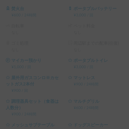
※こちらは平日長期割引対象車両です。予約リクエスト画面
で予約前に割引率を確認できます。

焚火台
ポータブルバッテリー
└ 平日 48時間以上の予約 ： 平日 利用料金 + システム利用
¥
600
/
24時間
¥
3,000
/
回
料 の 5% OFF

自転車
ペット料金
└ 平日 72時間以上の予約 ： 平日 利用料金 + システム利用
なし
なし
料 の 10% OFF

└ 平日 96時間以上の予約 ： 平日 利用料金 + システム利用
ゴミ処理
周辺駅までの配車(往復)
料 の 15% OFF

なし
なし
└ 平日 120時間以上の予約 ： 平日 利用料金 + システム利用
料 の 20% OFF

マイカー預かり
ポータブルトイレ
（土日祝・カーシェアのハイシーズン日は対象外）
¥
1,000
/
回
¥
3,000
/
回
屋外用ガスコンロ※カセ
マットレス
ットガス2本付
¥
900
/
24時間
¥
900
/
回
調理器具セット（食器は
マルチグリル
人数分）
¥
600
/
24時間
¥
900
/
24時間
メッシュサブテーブル
ドッグスピーカー