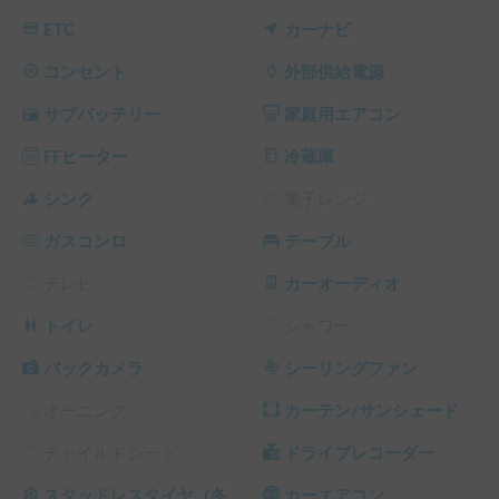
ETC
カーナビ
バックカメラ常時表示＆ドライブレコーダー搭載

運転中も後方が常に確認でき、バックもスムーズ。前面には
コンセント
外部供給電源
ドライブレコーダーを設置しています。バックカメラが常時
サブバッテリー
家庭用エアコン
モニターに表示されるため、視界が広く、キャンピングカー
の運転が初めての方でも安心してハンドルを握ることができ
FFヒーター
冷蔵庫
ます。

シンク
電子レンジ
冷蔵庫・シンク・ガスコンロ付き

ガスコンロ
テーブル
ちょっとした調理や飲み物の冷却が可能です。

テレビ
カーオーディオ
快適な就寝スペース

二段ベッドがあり、快適に就寝可能です。カーテン＆サンシ
トイレ
シャワー
ェード付きで外からの視線を完全に遮り、光漏れも防ぎま
す。

バックカメラ
シーリングファン
オーニング
カーテン/サンシェード
ポータブルトイレ（オプション）

必要に応じて、ポータブルトイレをお付けすることも可能で
チャイルドシート
ドライブレコーダー
す（事前にお申し出ください）。

スタッドレスタイヤ（冬
カーエアコン