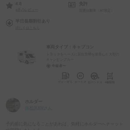
4.8
免許
4
件のレビュー
普通自動車（AT限定）
平日長期割引あり
詳しくはこちら
車両タイプ：
キャブコン
トラックをベースに居住空間を架装した大型の
キャンピングカー
中級者〜
ホルダー
南相馬RV
さん
予約前に気になることがあれば、気軽にホルダーへチャット