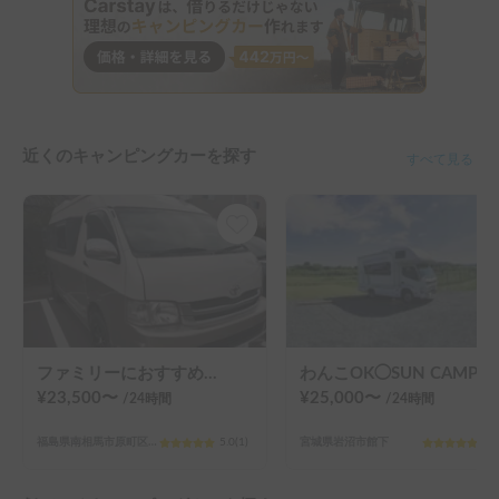
近くのキャンピングカーを探す
すべて見る
ファミリーにおすすめ👨‍👨‍👦‍👦「トイファクトリー バーデングランデ」
わんこOK◯SUN CAMPER
¥
23,500
〜
¥
25,000
〜
/24
時間
/24
時間
福島県南相馬市原町区北原
5.0
(
1
)
宮城県岩沼市館下
5.0