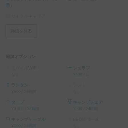
カーナビは4か国語対応

季）
外国人観光客の方でも安心してご利用いただけます。

サイクルキャリア
【受け渡し場所】

セブン-イレブン 原町本陣前店

詳細を見る
〒975-0062 福島県南相馬市原町区本陣前２丁目５２−２

詳細はご予約後に調整させていただきます。

【運転条件について】

追加オプション
・普通自動車（AT）免許・普通自動車運転歴2年以上経過し
ている方が対象です。

モバイルWiFi
シュラフ
・風速が最大瞬間10m/s以上の予報が出ている場合は、安全
なし
¥
600
/
回
のため高速道路の使用をお控えいただきます。また、10m/s
未満の場合でも、横風に注意し、スピードを抑えて安全運転
ランタン
テント
をお願いいたします。

¥
600
/
24時間
なし
タープ
キャンプチェア
キャンピングカーで、福島・浜通りの自然や歴史、文化にふ
¥
3,000
/
24時間
¥
300
/
24時間
れる旅を、心ゆくまでお楽しみください。

ご不明な点があれば、お気軽にお問い合わせください。

キャンプテーブル
BBQ設備一式
¥
300
/
24時間
なし