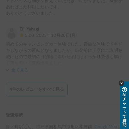
アドバイスも細かく教えていただき、助かりました。機会が
あればまた利用したいです。

ありがとうございました。
Eiji Yahagi
5.00
2025年10月20日(月)
初めてのキャンピングカー体験でした。貴重な体験でドキド
キしながらの運転となりましたが、出発前に丁寧にご説明を
戴けたので最初の目的地に着いた頃にはすっかり緊張も解け
て落ち着いて運転出来ました。

設備の説明や運転上の注意など十分なご説明があったのでと
全て見る
ても安心感がありました。

車内設備に関してどのように使うべきかなど教えていただけ
たので、車内での過ごし方や就寝時も快適に過ごすことが出
4
件のレビューをすべて見る
来たこと、素敵な旅と想い出を創出していただけたことに感
AI
チ
謝しております。

ャ
ありがとうございました！
ッ
ト
受渡場所
で
質
問
原ノ町駅
近辺
、
福島県南相馬市原町区本陣前
GoogleMap