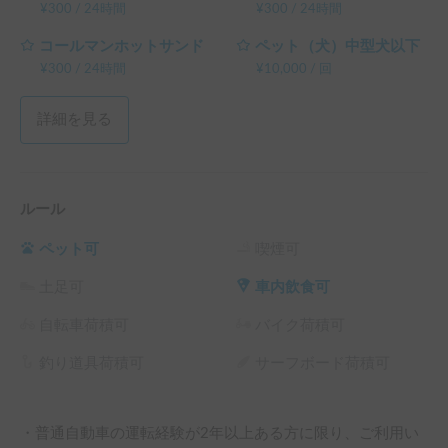
¥
300
/
24時間
¥
300
/
24時間
コールマンホットサンド
ペット（犬）中型犬以下
¥
300
/
24時間
¥
10,000
/
回
詳細を見る
ルール
ペット可
喫煙可
土足可
車内飲食可
自転車荷積可
バイク荷積可
釣り道具荷積可
サーフボード荷積可
・普通自動車の運転経験が2年以上ある方に限り、ご利用い