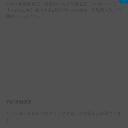
いわき市泉駅
近辺
、
福島県いわき市泉玉露
GoogleMap
【＋¥
30,000
】
仙台空港2駐車場
から
400
m、
宮城県名取市下
増田
GoogleMap
予約可能状況
カレンダーから日付をクリックすると空き状況が表示されま
す