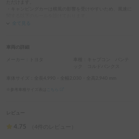
ただけます。

・キャンピングカーは横風の影響を受けやすいため、風速に
関する以下のルールを設けております。

【風速に関する運転ルール】

全て見る
貸出当日の天気予報において、最大瞬間風速が10m/s以上と
予想されている場合は、高速道路のご利用をお控えいただき
ますようお願いいたします。

車両の詳細
また、風速が10m/s未満であっても、横風の影響を受けやす
いため、運転の際はスピードを控えめにし、十分に注意しな
メーカー：
トヨタ
車種：キャブコン バンテ
がら走行してください。

ック コルドバンクス
安全なご旅行のため、ご理解とご協力をお願いいたします。
車体サイズ：全長
4,990
・全幅
2,030
・全高
2,940
mm
※参考車種サイズ表は
こちら
レビュー
4.75
（4件のレビュー）