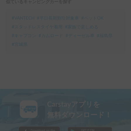
似ているキャンピングカーを探す
#
VANTECH
#
平日長期割引対象車
#
ペットOK
#
スタッドレスタイヤ着用
#
家族で楽しめる
#
キャブコン
#
カムロード
#
ディーゼル車
#
福島県
#
宮城県
Carstayアプリを
無料ダウンロード！