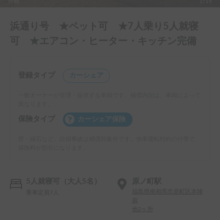
外観
1/19
浜通り号 ★ペット可 ★7人乗り5人就寝
可 ★エアコン・ヒーター・キッチン完備
登録タイプ
カーシェア
一般オーナーが管理・提供する車両です。補償内容は、車両によって
異なります。
保険タイプ
カーシェア保険
壁・縁石など、自損事故は補償対象外です。他車運転特約の付帯で、
保険料が割引になります。
5人就寝可（大人5名）
原ノ町駅
福島県南相馬市原町区本陣
乗車定員7人
前
他2ヶ所