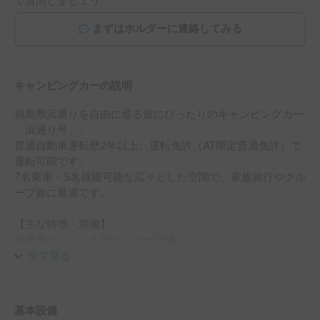
で質問しましょう
まずはホルダーに連絡してみる
キャンピングカーの説明
福島県浜通りを自由に巡る旅にぴったりのキャンピングカー
「浜通り号」。

普通自動車運転歴2年以上、運転免許（AT限定普通免許）で
運転可能です。

7名乗車・5名就寝可能な広々とした空間で、家族旅行やグル
ープ旅に最適です。

【主な特徴・装備】

家庭用エアコン＆FFヒーター完備

夏は涼しく、冬は暖かく過ごせます（※外部電源の接続が必
全て見る
要です）。

ディーゼルターボエンジン（4WD）

基本設備
坂道や長距離でも安心のパワフルな走り。
