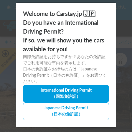
☀️「大曲の花火」をキャンピングカーで最高の思い出にしません
か？
Welcome to Carstay.jp 🇯🇵
Do you have an International
Driving Permit?
If so, we will show you the cars
キャンピングカー・車中泊スポット予約はCarstay
/
キャンピン
available for you!
あり
平日長期割引
国際免許証をお持ちですか？あなたの免許証
でご利用可能な車両を表示します。
11
日本の免許証をお持ちの方は「Japanese
Driving Permit（日本の免許証）」をお選びく
ださい。
International Driving Permit
（国際免許証）
Japanese Driving Permit
（日本の免許証）