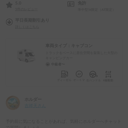
5.0
免許
5
件のレビュー
準中型5t限定（AT限定）
平日長期割引あり
詳しくはこちら
車両タイプ：
キャブコン
トラックをベースに居住空間を架装した大型の
キャンピングカー
中級者〜
ホルダー
吉祥天
さん
予約前に気になることがあれば、気軽にホルダーへチャット
で質問しましょう