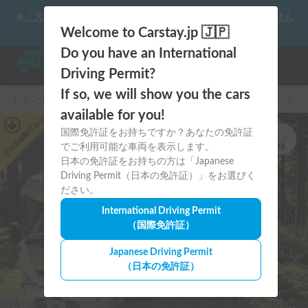
☀️「大曲の花火」をキャンピングカーで最高の思い出にしません
か？
Welcome to Carstay.jp 🇯🇵
Do you have an International
Driving Permit?
If so, we will show you the cars
キャンピングカー・車中泊スポット予約はCarstay
/
キャンピン
available for you!
あり
平日長期割引
国際免許証をお持ちですか？あなたの免許証
でご利用可能な車両を表示します。
28
日本の免許証をお持ちの方は「Japanese
Driving Permit（日本の免許証）」をお選びく
ださい。
International Driving Permit
（国際免許証）
Japanese Driving Permit
（日本の免許証）