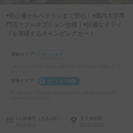
外観
1/15
◉初心者からベテランまで安心！◉国内大手専
門店でフルオプション仕様！◉快適なドライ
ブを実現するキャンピングカー！
登録タイプ
カーシェア
一般オーナーが管理・提供する車両です。補償内容は、車両によって
異なります。
保険タイプ
カーシェア保険
壁・縁石など、自損事故は補償対象外です。他車運転特約の付帯で、
保険料が割引になります。
6人就寝可（大人6名）
王子神谷駅
東京都北区王子
乗車定員6人