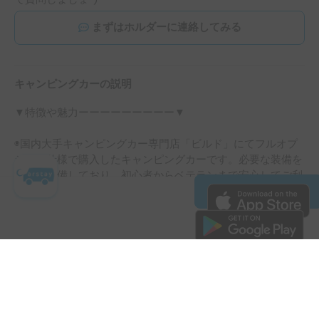
まずはホルダーに連絡してみる
キャンピングカーの説明
▼特徴や魅力ーーーーーーーーー▼

◉国内大手キャンピングカー専門店「ビルド」にてフルオプ
ション仕様で購入したキャンピングカーです。必要な装備を
すべて完備しており、初心者からベテランまで安心してご利
用いただけます。

¥
23,700
〜
/
24時間
◉さらなる快適性を追求

予約日時を指定
Carstayアプリを
＋保険料・システム利用料
専門業者に依頼し、走行性能と乗り心地を向上させるため、
無料ダウンロード！
以下の装備を追加しました：

全て見る
◉前後スタビライザー

フロント4.0段調整式ショック

リアコイルオーバー式ショック

基本設備
オートクルーズ（クルーズコントロール）
