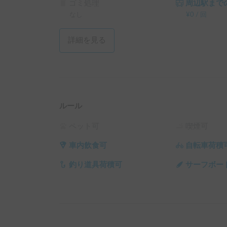
ゴミ処理
周辺駅までの
なし
¥
0
/
回
詳細を見る
ルール
ペット可
喫煙可
車内飲食可
自転車荷積
釣り道具荷積可
サーフボー