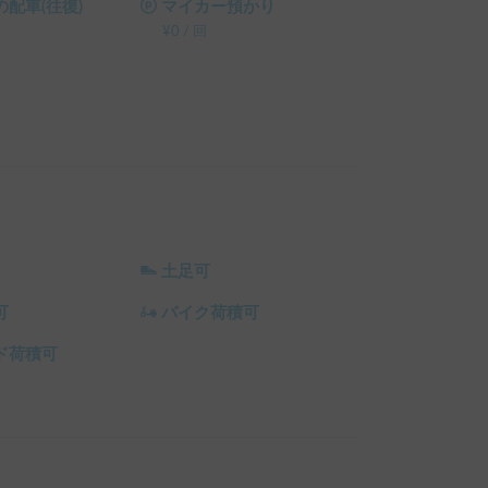
配車(往復)
マイカー預かり
¥
0
/
回
土足可
可
バイク荷積可
ド荷積可