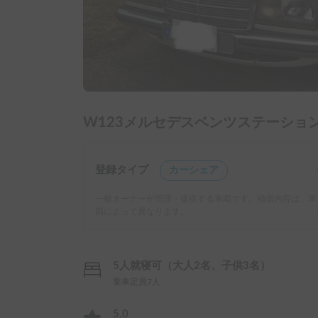
W123メルセデスベンツステーショ
登録タイプ
カーシェア
一般オーナーが管理・提供する車両です。補償内容は、車
両によって異なります。
5人就寝可（大人2名、子供3名）
乗車定員7人
5.0