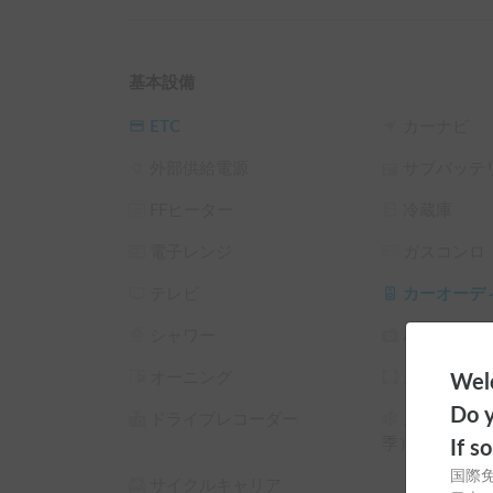
■ 装備やスペックの詳細

左ハンドルですので右折に気をつけてください。

燃料は軽油でリッター10キロぐらい走ります。

基本設備
シフトチェンジはゆっくりでお願いします。

ギアチェンジの際のショックが大きいので、ふん
ETC
カーナビ
クーラーはあまり効きません。

外部供給電源
サブバッテ
オーディオはCD・ラジオのみですが、iPhone
ルーフボックスとスキーキャリアがついています。
FFヒーター
冷蔵庫
写真ではわかりにくいですが、ボディがきれいと
写真、動画、SNSアップ大歓迎です。

電子レンジ
ガスコンロ
詳細はお気軽にお問い合わせください。

テレビ
カーオーデ
■ カーシェアにおける注意点

シャワー
バックカメ
お渡し、ご返却時に車体の傷を確認いたします。

小傷や小さい飛び石は気にしませんのでご安心く
オーニング
カーテン/
Welc
Do y
※こちらは平日長期割引対象車両です。予約リク
ドライブレコーダー
スタッドレ
└ 平日 48時間以上の予約 ： 平日 利用料金 + シス
季）
If s
└ 平日 72時間以上の予約 ： 平日 利用料金 + システ
国際
サイクルキャリア
└ 平日 96時間以上の予約 ： 平日 利用料金 + システ