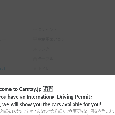
わりアクセルでお願いします。

コンセント
リー
家庭用エアコン
やミュージックプレーヤーをUSB接続できます。



シンク
は言えませんのでご了承お願いします。

テーブル
ィオ
トイレ
ラ
シーリングファン
ださい。

サンシェード
チャイルドシート
ome to Carstay.jp 🇯🇵
ou have an International Driving Permit?
エスト画面で予約前に割引率を確認できます。

スタイヤ（冬
カーエアコン
テム利用料 の 5% OFF

o, we will show you the cars available for you!
ム利用料 の 10% OFF

免許証をお持ちですか？あなたの免許証でご利用可能な車両を表示しま
ム利用料 の 15% OFF
