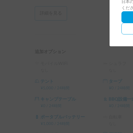
日本の
└ 平日 120時間以上の予約 ： 平日 利用料金 + シス
くだ
（土日祝・カーシェアのハイシーズン日は対象外
詳細を見る
追加オプション
モバイルWiFi
シュラフ
なし
なし
テント
タープ
¥
5,000
/
24時間
¥
0
/
24時間
キャンプテーブル
BBQ設備一
¥
0
/
24時間
¥
0
/
24時間
ポータブルバッテリー
自転車
¥
1,000
/
24時間
なし