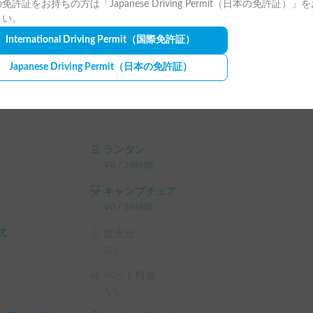
免許証をお持ちの方は「Japanese Driving Permit（日本の免許証）」
テム利用料 の 20% OFF

さい。
）
International Driving Permit
（国際免許証）
Japanese Driving Permit
（日本の免許証）
ランタン
¥
0
/
24時間
キャンプチェア
¥
0
/
24時間
式
焚火台
なし
ペット料金
なし