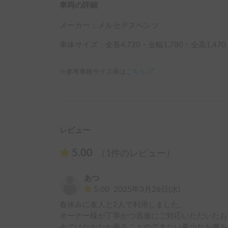
車両の詳細
メーカー：
メルセデスベンツ
車体サイズ：全長
4,720
・全幅
1,780
・全高
1,470
※参考車種サイズ表は
こちら
レビュー
5.00
（1件のレビュー）
あつ
5.00
2025年3月26日(水)
春休みに友人と2人で利用しました。

オーナー様が丁寧かつ迅速にご対応いただいたお
今ではなかなか乗ることのできない希少なお車を