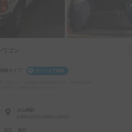
ンワゴン
保険タイプ
カーシェア保険
壁・縁石など、自損事故は補償対象外です。他車運転特約
の付帯で、保険料が割引になります。
JR山崎駅
京都府乙訓郡大山崎町大山崎西谷
免許