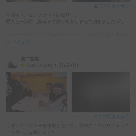
過ごす貴重な時間となり、たくさんの思い出が出来て最高で
全ての写真を表示
した！

今回キャンピングカーをお借りし、

愛犬と一緒に北海道まで旅行を楽しませて頂きました🚗³₃

オーナー様はとても親切で話しやすく、旅行中も困り事がな
いかなど気遣って下さる素敵なご夫婦でした😊

全て見る
キャンピングカーでの旅行は初めてでしたが、

清二立尾
とても快適に利用させて頂きました😌

5.00
2023年11月6日(月)
ペット同伴可のキャンピングカーが数少ない中で、

愛犬と一緒に楽しい思い出ができて本当に良かったです🐶🚗
³₃

今度は四国一周の旅行をしたいと思っているので、

その時はまたこちらでお世話になろうと思います☺️

全ての写真を表示
オーナー様、この度は本当にありがとうございました😌✨
キャンピングカーを体験したくて、最初にこのカリフォルニ
アドリームを選びました。
