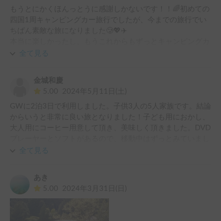
もうとにかくほんっとうに感謝しかないです！！🌈初めての
四国1周キャンピングカー旅行でしたが、今までの旅行でい
ちばん素敵な旅になりました🥲💖✈️

本当に楽しかったし、もうこれからもずっとキャンピングカ
ーで旅したいと話してました😂

全て見る
そして何よりも、素敵な対応と、優しさ満点のホルダーさん
に感謝です🤭ᩚ🫶🏻

金城和慶
ほんとにおすすめ〜！！！！

5.00
2024年5月11日(土)
みなさん四国旅はキャンピングカーで決定！！！！🌈🐸🌻
GWに2泊3日で利用しました。子供3人の5人家族です。結論
からいうと非常に良い旅となりました！子ども用におかし、
大人用にコーヒー用意して頂き、美味しく頂きました。DVD
プレーヤーとソフトがあるので、移動中はずっとみていまし
た笑

全て見る
シュラフは持って行ってたのですが、インフレーターは頭に
なかったです。そんな中、ホルダーさんが無償でお貸しして
あき
くれて夜も快適に過ごすことができました^^

5.00
2024年3月31日(日)
四国を旅行する際には自信をもっておすすめします！！私た
ちも宇和島の闘牛を見に行く際には再び利用したいなぁと思