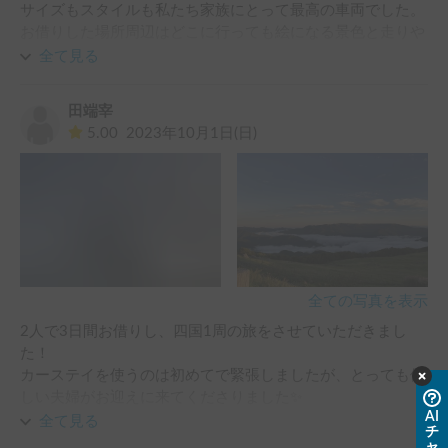
サイズもスタイルも私たち家族にとって最高の車両でした。

お借りした場所周辺はどこに行っても絵になる景色と走りや
すい道で、わざわざ遠くまで出かけなくても近隣の海岸や公
全て見る
園などで過ごせば、慣れない大きな車でも移動も少なく、キ
ャンピングカーを十分に体験できました。

田端宰
5.00
2023年10月1日(日)
ホルダーのご夫婦も親切、丁寧に対応していただき、良い旅
になりました。
全ての写真を表示
2人で3日間お借りし、四国1周の旅をさせていただきまし
た！

カーステイを使うのは初めてで緊張しましたが、とっても優
しい夫婦がお迎えに来てくださりました✨

AI
全て見る
チ
予約日までのやり取りでどこに行くのか伝えると、四国カル
ャ