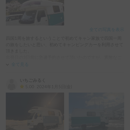
全ての写真を表示
四国1周を旅するということで初めてキャン家族で四国一周
の旅をしたいと思い、初めてキャンピングカーを利用させて
頂きました。

出発日の3日前に急遽予約させて頂いたのですが、素敵なご
夫婦のオーナー様に迅速かつ丁寧な説明と対応をして頂き、
全て見る
とても助かりました。

いちごみるく
道中ではトラブルもなく、すごく快適に過ごせました！特に
5.00
2024年1月5日(金)
車内はキッチンや収納、冷蔵庫等の配置など使いやすい内装
となっており、広々と過ごすことが出来ました。

車内もですが、トラブル等ないですか？などの連絡や、子供
たちへとお菓子などの差し入れ♡本当にオーナー様のお心遣
いとおもてなしの心がとても嬉しかったです☺️

キャンピングカーで移動しながらの旅は、家族にとって共に