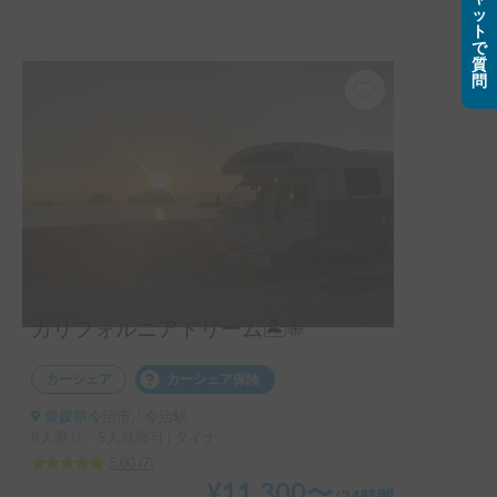
ッ
ストは夏でも寒いからと寝袋や枕など貸して下さいまし
ト
た…！

で
四国カルストは本当に寒くて、丸腰で行ったら凍え死んでい
質
問
たところでした笑

なんとキャンプ歴15年らしく、、旅の途中でもいつでも連絡
してくれて大丈夫だからねと言っていただき安心感がすごか
ったです。

キャンピングカーは憧れていた、ザ・キャンピングカーとい
った感じで、ずっとワクワクしていました！

中にはキッチンやシャワーもあってとっても便利でした。

初めてのキャンピングカーは本当に楽しかったです。

カリフォルニアドリーム🏝☀️
キャンピングカーもですが、何よりも素敵な夫婦に出会えた
ことが1番かなと思います。

カーシェア
カーシェア保険
今度はしまなみ海道もぜひ行ってほしい！とおすすめしてい
愛媛県今治市, ' 今治駅
ただいたので、またその時はお借りしたいなと思いました！
8人乗り、5人就寝可 | ダイナ
5.00
(
7
)
¥
11,300
〜