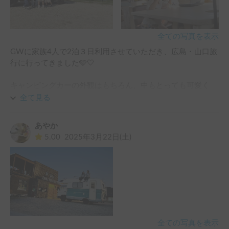
全ての写真を表示
GWに家族4人で2泊３日利用させていただき、広島・山口旅
行に行ってきました🩵🤍

キャンピングカーの外観はもちろん、中もとっても可愛く
て、居心地もバツグンでした🌼テーブルからベットスタイル
全て見る
に変えるのも簡単で、備え付けのDVDプレーヤーでDVD鑑
賞したりお絵描きしたり、寝転んで外の景色を楽しんだりお
あやか
昼寝したり、、移動中も飽きることなく楽しめました☺️🌿

5.00
2025年3月22日(土)
何より優しいホルダーさん夫婦が、旅行前や旅行中の連絡に
もすぐに対応してくださり、本当に心強かったです🫶

ますますキャンピングカーが欲しくなる旅になりました🚐♩♩
全ての写真を表示