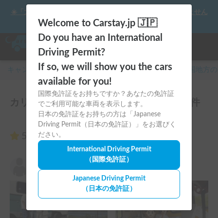
☀️「大曲の花火」をキャンピングカーで最高の思い出にしません
か？
Welcome to Carstay.jp 🇯🇵
Do you have an International
Driving Permit?
If so, we will show you the cars
キャンピングカー・車中泊スポット予約はCarstay
/
四国
地方の
available for you!
国際免許証をお持ちですか？あなたの免許証
カリフォルニアドリーム🏝☀️のレビュー7件
でご利用可能な車両を表示します。
日本の免許証をお持ちの方は「Japanese
Driving Permit（日本の免許証）」をお選びく
5.00
ださい。
（7件のレビュー）
International Driving Permit
（国際免許証）
waka
5.00
2025年5月11日(日)
Japanese Driving Permit
（日本の免許証）