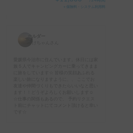
/
24時間
＋保険料・システム利用料
ホルダー
さけちゃん
さん
愛媛県今治市に住んでいます。休日には家
族５人でキャンピングカーに乗ってきまま
に旅をしています☆ 皆様の笑顔あふれる
楽しい旅になりますように、、 ここでお
友達や仲間づくりもできたらいいなと思い
ます！！どうぞよろしくお願いします☺︎
☆仕事の関係もあるので、 予約リクエス
ト前にチャットにてコメント頂けると幸い
です☆