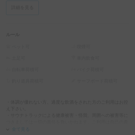
詳細を見る
ルール
ペット可
喫煙可
土足可
車内飲食可
自転車荷積可
バイク荷積可
釣り道具荷積可
サーフボード荷積可
・体調が優れない方、過度な飲酒をされた方のご利用はお控
え下さい。

・サウナトラックによる健康被害・怪我、周囲への被害等に
つきましては一切の責任を負いかねます。ご利用は自己の責
任のもとにおいてお願い致します。

全て見る