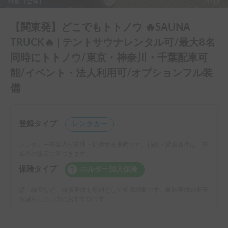
外観（全体）
1/14
【関東発】どこでもトトノウ 🔥SAUNA
TRUCK🔥 | テントサウナレンタル可/最大8名
同時にトトノウ/東京・神奈川・千葉配車可
能/イベント・法人利用可/オプションフル装
備
登録タイプ
レンタカー
レンタカー事業者が管理・提供する車両です。補償・貸出条件は、事
業者の規定に基づきます。
保険タイプ
ホルダー加入保険
壁・縁石など、自損事故も原則として補償対象です。単独事故の不安
を減らしたい方におすすめです。