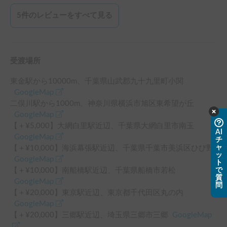
5
件のレビューをすべて見る
受渡場所
東金駅
から
10000
m、
千葉県山武郡九十九里町小関
GoogleMap
二俣川駅
から
1000
m、
神奈川県横浜市旭区東希望が丘
GoogleMap
【＋¥
5,000
】
大網白里駅
近辺
、
千葉県大網白里市南玉
AI
GoogleMap
チ
ャ
【＋¥
10,000
】
海浜幕張駅
近辺
、
千葉県千葉市美浜区ひび野
ッ
GoogleMap
ト
で
【＋¥
10,000
】
南船橋駅
近辺
、
千葉県船橋市若松
質
GoogleMap
問
【＋¥
20,000
】
東京駅
近辺
、
東京都千代田区丸の内
GoogleMap
【＋¥
20,000
】
三郷駅
近辺
、
埼玉県三郷市三郷
GoogleMap