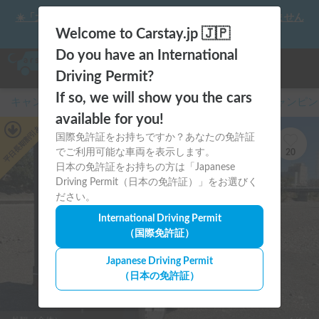
☀️「大曲の花火」をキャンピングカーで最高の思い出にしません
か？
Welcome to Carstay.jp 🇯🇵
Do you have an International
Driving Permit?
If so, we will show you the cars
キャンピングカー・車中泊スポット予約はCarstay
/
キャンピン
available for you!
あり
平日長期割引
国際免許証をお持ちですか？あなたの免許証
でご利用可能な車両を表示します。
20
日本の免許証をお持ちの方は「Japanese
Driving Permit（日本の免許証）」をお選びく
ださい。
International Driving Permit
（国際免許証）
Japanese Driving Permit
（日本の免許証）