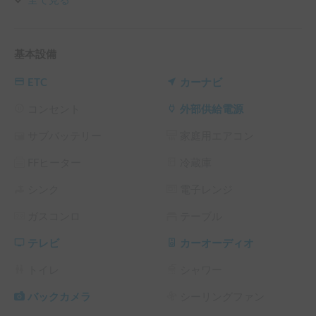
全て見る
🚛SAUNA TRUCKの特徴

①好きな場所でととのえる🧖‍♀

好きな場所で好きな仲間たちとトトノイ体験が出来ます。

基本設備
川や湖のほとりで、いつものBBQにサウナという選択肢を加
えてみませんか？

ETC
カーナビ
②サウナ通も満足するクオリティ🔥

コンセント
外部供給電源
軽トラの荷台につくられたサウナ室は、4人が入ってちょう
サブバッテリー
家庭用エアコン
ど良いサイズ。広くはありませんが、その分熱効率は抜群、
あっという間に100℃超えです。

FFヒーター
冷蔵庫
③設営・撤収がラク👍

シンク
電子レンジ
サウナスポットに着いたら、荷物を取り出して薪を焚べるだ
ガスコンロ
テーブル
け。

テントサウナのように重いストーブを運んだり、テントを組
テレビ
カーオーディオ
み立てたりする手間が掛かりません。片付けは炭の処理をす
るだけ。

トイレ
シャワー
そして、とにかく映える📸

バックカメラ
シーリングファン
かわいい外観のSAUNA TRUCKですが、中は大工さんが丹精