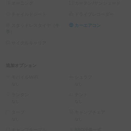
オーニング
カーテン/サンシェード
込めてつくった本格サウナ。外からでも中からでも映えるこ
と間違いなし！SNSで拡散しましょう！

チャイルドシート
ドライブレコーダー
スタッドレスタイヤ（冬
カーエアコン
■標準装備

季）
サウナ桶＆ラドルセット、一酸化炭素チェッカー、温度計、
マット、ガスバーナー、インフィニティチェア2脚、ステッ
サイクルキャリア
プ、手袋、トング、ポータブルバッテリー

■オプション装備

追加オプション
・インフィニティチェア 追加2脚　¥0

・薪（広葉樹）¥1,000

モバイルWiFi
シュラフ
・rento サウナフレグランス　¥500

なし
なし
・MORZHテントサウナ　¥10,000

ランタン
テント
■その他

なし
なし
・イベントで不特定多数の方がご利用をされる場合は特別料
タープ
キャンプチェア
金となります。予約リクエスト前にご相談下さい。

なし
なし
・配車場所についてご希望がある方はリクエスト送信前にご
相談下さい。

キャンプテーブル
BBQ設備一式