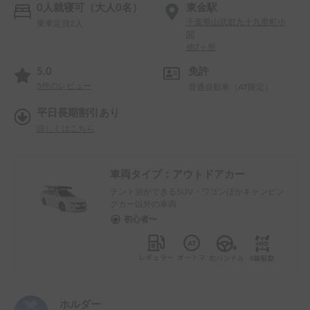
0人就寝可（大人0名）
東金駅
千葉県山武郡九十九里町小
乗車定員2人
関
他7ヶ所
5.0
免許
5
件のレビュー
普通自動車（AT限定）
平日長期割引あり
詳しくはこちら
車両タイプ：
アウトドアカー
テント泊ができるSUV・ワゴンほかキャンピン
グカー以外の車両
初心者〜
ホルダー