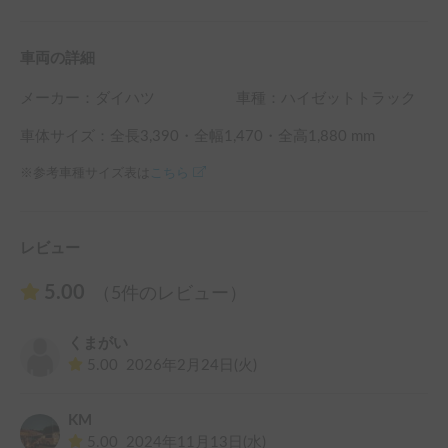
・サウナトラックに損傷があった場合、損害額＋10,000円を
請求させて頂きます。

・貸し出しの前にサウナのご利用方法にてご説明させて頂き
車両の詳細
ますので予約時間の30分前にお越し下さい。
メーカー：
ダイハツ
車種：ハイゼットトラック
車体サイズ：全長
3,390
・全幅
1,470
・全高
1,880
mm
※参考車種サイズ表は
こちら
レビュー
5.00
（5件のレビュー）
くまがい
5.00
2026年2月24日(火)
KM
5.00
2024年11月13日(水)