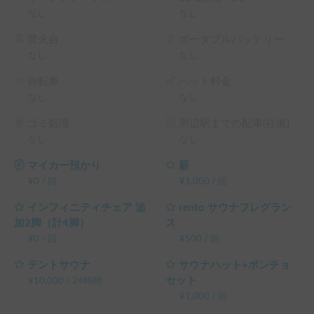
なし
なし
※こちらは平日長期割引対象車両です。予約リクエスト画面
で予約前に割引率を確認できます。

焚火台
ポータブルバッテリー
└ 平日 48時間以上の予約 ： 平日 利用料金 + システム利用
なし
なし
料 の 5% OFF

└ 平日 72時間以上の予約 ： 平日 利用料金 + システム利用
自転車
ペット料金
料 の 10% OFF

なし
なし
└ 平日 96時間以上の予約 ： 平日 利用料金 + システム利用
ゴミ処理
周辺駅までの配車(往復)
料 の 15% OFF

なし
なし
└ 平日 120時間以上の予約 ： 平日 利用料金 + システム利用
料 の 20% OFF

マイカー預かり
薪
（土日祝・カーシェアのハイシーズン日は対象外）
¥
0
/
回
¥
1,000
/
回
インフィニティチェア 追
rento サウナフレグラン
加2脚（計4脚）
ス
¥
0
/
回
¥
500
/
回
テントサウナ
サウナハット+ポンチョ
セット
¥
10,000
/
24時間
¥
1,000
/
回