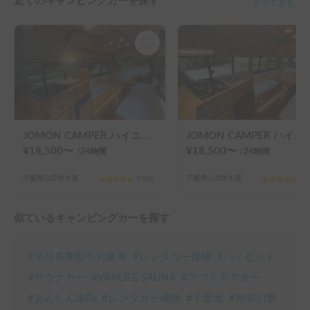
近くのキャンピングカーを探す
すべて見る
JOMON CAMPER ハイエース / ナローボディーで運転しやすい / 快適設備 / 4人就寝 / 6人掛けパーティーモードテーブル / エアコン＆ヒーター / バーベキュー用品＆キャンプ用品貸出あり / ペット可 / 成田空港送迎無料 / 羽田空港送迎(要相談) / 車両の無料保管 / 英語対応あり / 長期レンタル最大40%OFF♡
JOMON CAMPER ハイエース / ナローボディーで運転しやすい / 快適設備 / 3人就寝 / 6人掛けパーティーモードテーブル / エアコン＆ヒーター / バーベキュー用品＆キャンプ用品貸出あり / ペット可 / 成田
¥
18,500
〜
¥
18,500
〜
/24
時間
/24
時間
千葉県山武市木原
5.0
(
6
)
千葉県山武市木原
5.0
似ているキャンピングカーを探す
#
平日長期割引対象車
#
レンタカー保険
#
ハイゼット
#
サウナカー
#
VANLIFE SAUNA
#
アウトドアカー
#
あんしん車両
#
レンタカー保険
#
千葉県
#
神奈川県