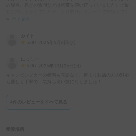
の場合、急ぎの質問などは携帯を伺い行っていました）で最
初は慣れませんでしたが、やり取りはスムーズで最後まで丁
寧に対応していただきました。新千歳空港から無料で駐車場
全て見る
までピックアップいただき、返却後も空港送迎車で空港まで
送り届けてもらえたので、北海道を旅行する際はとても便利
カイト
だと思います。

5.00
2026年5月6日(水)
設備もほぼ完璧で（メンテナンス中のものはありましたが）
コンロやウォータータンクも備え付けられていました。子ど
もがいたのでコンロは使わないと思っていましたが、買い物
にっしー
に行けなかった雨の日に、コンロでお湯を沸かして温かいコ
5.00
2025年10月26日(日)
ーヒーとカップラーメンで凌いだ日があり、設備が整ってい
キャンピングカーの状態も問題なく、何よりお店の方の対応
ることのありがたみを感じました。

も優しく丁寧で、気持ち良い旅になりました！
車内もとても綺麗でしたが唯一、床のシートがところどころ
剥がれておりそこにどうしてもゴミが溜まってしまって掃除
が大変だったことや、床の汚れが落ちなくて足元を綺麗に保
4
件のレビューをすべて見る
てなかったので星四つにさせていただきましたが、全体的に
は本当に使いやすい車両でした。
受渡場所