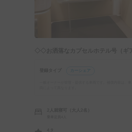
◇◇お洒落なカプセルホテル号（ギ
登録タイプ
カーシェア
一般オーナーが管理・提供する車両です。補償内容は、車
両によって異なります。
2人就寝可（大人2名）
乗車定員4人
4.9