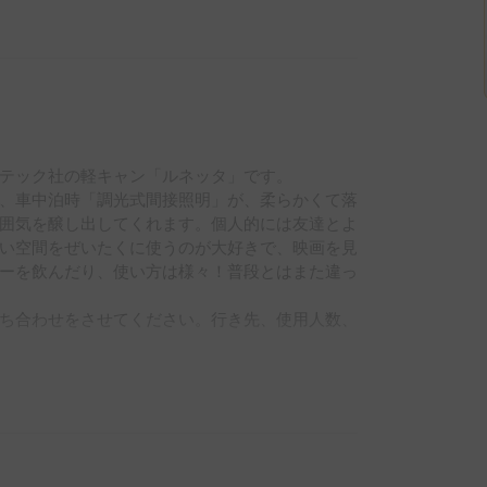
テック社の軽キャン「ルネッタ」です。

、車中泊時「調光式間接照明」が、柔らかくて落
囲気を醸し出してくれます。個人的には友達とよ
い空間をぜいたくに使うのが大好きで、映画を見
ーを飲んだり、使い方は様々！普段とはまた違っ
ち合わせをさせてください。行き先、使用人数、
可能時間は、夜→15時まで可　明→10:30以降
都合調整をしていきたいと思います
