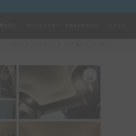
事を読む
キャンピングカー・土地をお持ちの方
ログイン
◇◇お洒落なカプセルホテル号（ギア無料手ぶらOK）◇◇
124