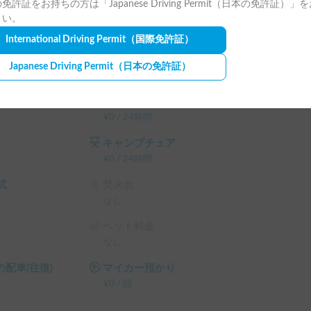
免許証をお持ちの方は「Japanese Driving Permit（日本の免許証）」
さい。
International Driving Permit
（国際免許証）
Japanese Driving Permit
（日本の免許証）
ランタン
¥
0
/
24時間
キャンプチェア
¥
0
/
24時間
式
焚火台
なし
ペット料金
なし
配車(往復)
マイカー預かり
¥
0
/
回