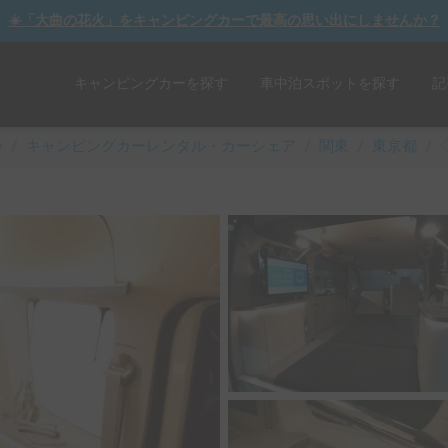
☀️「大曲の花火」をキャンピングカーで最高の思い出にしませんか？
キャンピングカーを探す
車中泊スポットを探す
記
y
/
キャンピングカーレンタル・カーシェア
/
関東
/
東京都
/