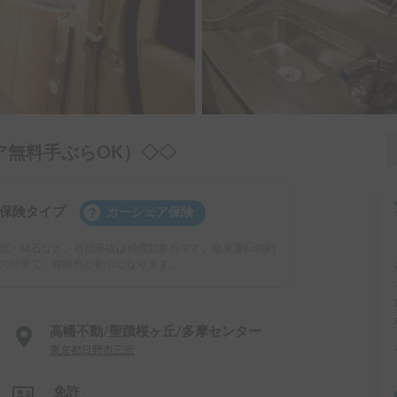
ア無料手ぶらOK）◇◇
保険タイプ
カーシェア保険
壁・縁石など、自損事故は補償対象外です。他車運転特約
の付帯で、保険料が割引になります。
高幡不動/聖蹟桜ヶ丘/多摩センター
東京都日野市三沢
免許