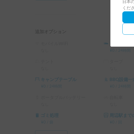
日本の
くだ
追加オプション
モバイルWiFi
シュラフ
なし
¥
0
/
24時間
テント
タープ
なし
なし
キャンプテーブル
BBQ設備一
¥
0
/
24時間
¥
0
/
24時間
ポータブルバッテリー
自転車
なし
なし
ゴミ処理
周辺駅までの
¥
0
/
袋
¥
0
/
回