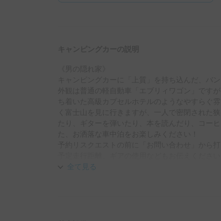
キャンピングカーの説明
《男の隠れ家》

キャンピングカーに「上質」を持ち込んだ、バン
外観は普通の軽自動車「エブリィワゴン」ですが
ち着いた高級カプセルホテルのようなやすらぐ雰
く富士山を見に行きますが、一人で密閉された狭
たり、ギターを弾いたり、本を読んだり、コーヒ
た、お洒落な車中泊をお楽しみください！

予約リスクエストの前に「お問い合わせ」から打
予定走行距離、ギアの使用などもお伝えください

就寝 は大人2人までです

全て見る
《受け渡しに関して》

写真最後尾に私の勤務表を掲載しております　対応
可　休→終日可　となっておりますので、双方で