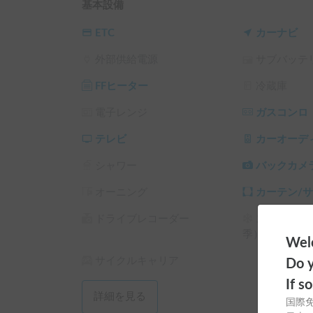
基本設備
《キャンプギア無料》

注意点としてはキャンピングカーとは言っても軽
ETC
カーナビ
で来て頂いたほうがよろしいかと思います。その
外部供給電源
サブバッテ
にかなりの時間がかかってしまうためあらかじめ
で、予約が入った後には必ずご視聴いただき、当
FFヒーター
冷蔵庫
願いします。

距離制限は1日300kmになります。
電子レンジ
ガスコンロ
テレビ
カーオーデ
シャワー
バックカメ
オーニング
カーテン/
ドライブレコーダー
スタッドレ
季）
Welc
サイクルキャリア
Do y
If s
詳細を見る
国際