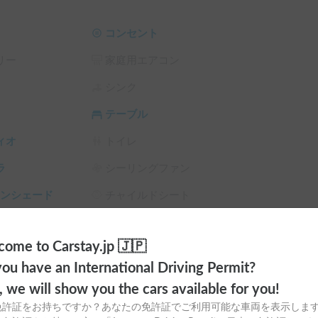
自動車なのでなるべく多くの荷物は持たず、軽装
コンセント
分キャンプギアは無料にて貸出いたします。取説
リー
家庭用エアコン
取説動画をユーチューブにアップしておりますの
日はそのうえで質疑をします。どうぞよろしくお
シンク
テーブル
ィオ
トイレ
ラ
シーリングファン
サンシェード
チャイルドシート
スタイヤ（冬
カーエアコン
ome to Carstay.jp 🇯🇵
ou have an International Driving Permit?
o, we will show you the cars available for you!
免許証をお持ちですか？あなたの免許証でご利用可能な車両を表示しま