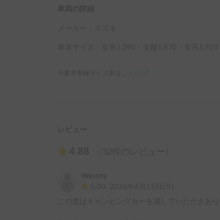
車両の詳細
メーカー：
スズキ
車体サイズ：全長
3,390
・全幅
1,470
・全高
1,910
※参考車種サイズ表は
こちら
レビュー
4.88
（32件のレビュー）
Wasshy
5.00
2026年6月15日(月)
この度はキャンピングカーを貸していただきあり