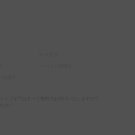
土足可
可
バイク荷積可
ド荷積可
ャンプギアはすべて無料でお付けいたしますので