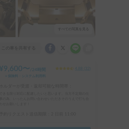
すべての写真を見る
この車を共有する
¥
9,600
〜
4.88
(
32
)
/
24時間
＋保険料・システム利用料
ホルダーが受渡・返却可能な時間帯：
できる限り対応に配慮したいと思います。当方不定期の仕
事の為、いったんお問い合わせいただきそのうえで打ち合
わせお願いします！
予約リクエスト送信期限：
2 日前
11:00