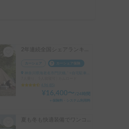
2年連続全国シェアランキング1位獲得🥇 🏕️フル装備のキャンピングカーで快適な家族旅行をお楽しみ下さい😆
カーシェア
カーシェア保険
神奈川県海老名市門沢橋, ' ⭐️自宅駐車場（普通車1台1,500円）
7人乗り、5人就寝可 | カムロード
4.96
(
85
)
¥
16,400
〜
/
24時間
＋保険料・システム利用料
夏も冬も快適装備でワンコと旅を!!