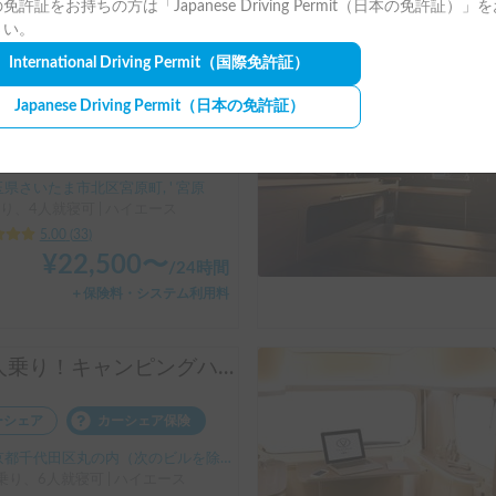
免許証をお持ちの方は「Japanese Driving Permit（日本の免許証）」
＋保険料・システム利用料
さい。
International Driving Permit
（国際免許証）
長期割引
🚐 「泊まるを、もっと自由に。」「ワンちゃんも一緒に、旅に出よう。」ハイエースベースのラグジュアリーキャブコン！ 4人乗りで広々ゆったり快適空間 ・リアクーラー完備で移動中も後部座席も快適 ・揺れが少なく長距離でも快適な乗り心地 👉 初めてのキャンピングカーにもおすすめです！オプションキャンプ用品も充実してます。
Japanese Driving Permit
（日本の免許証）
ーシェア
カーシェア保険
県さいたま市北区宮原町, ' 宮原
り、4人就寝可 | ハイエース
5.00
(
33
)
¥
22,500
〜
/
24時間
＋保険料・システム利用料
10人乗り！キャンピングハイエース！配車無料！割引アリ！！
ーシェア
カーシェア保険
都千代田区丸の内（次のビルを除く）, ' 東京駅
乗り、6人就寝可 | ハイエース