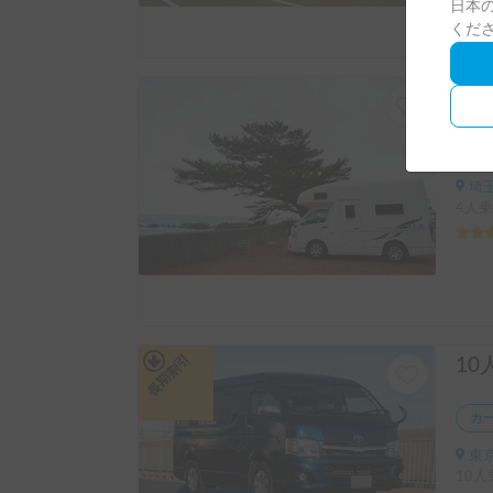
日本の
くだ
カ
埼玉
4人乗
長期割引
カ
東京
10人