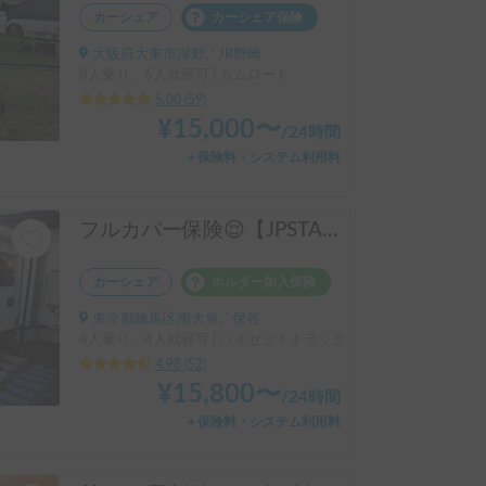
カーシェア
カーシェア保険
大阪府大東市深野, ' JR野崎
8人乗り、6人就寝可 | カムロード
5.00
(
59
)
¥
15,000
〜
/
24時間
＋保険料・システム利用料
フルカバー保険😌【JPSTAR HAPPY1+】エアコン完備！ペット歓迎🐾配車先多数🐾《西東京キャンピングカーレンタル》
カーシェア
ホルダー加入保険
東京都練馬区南大泉, ' 保谷
4人乗り、4人就寝可 | ハイゼットトラック
4.98
(
52
)
¥
15,800
〜
/
24時間
＋保険料・システム利用料