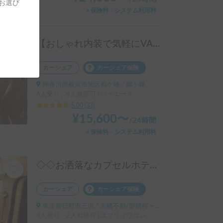
をお選び
＋保険料・システム利用料
【おしゃれ内装で気軽にVANLIFE】U-BASE ONE | 運転しやすいハイエース！ポータブルエアコンで夏も冬も快適旅へ
カーシェア
カーシェア保険
神奈川県横浜市旭区鶴ケ峰, ' 鶴ヶ峰
6人乗り、4人就寝可 | ハイエース
5.00
(
33
)
¥
15,600
〜
/
24時間
＋保険料・システム利用料
◇◇お洒落なカプセルホテル号（ギア無料手ぶらOK）◇◇
カーシェア
カーシェア保険
東京都日野市三沢, ' 高幡不動/聖蹟桜ヶ丘/多摩センター
4人乗り、2人就寝可 | エブリィワゴン