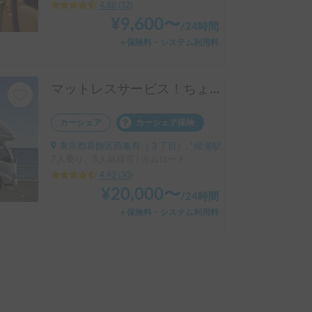
4.88
(
32
)
¥
9,600
〜
/
24時間
＋保険料・システム利用料
マットレスサービス！ちょうどいいサイズ！MOBBY号！
カーシェア
カーシェア保険
東京都葛飾区西亀有（３丁目）, ' 綾瀬駅
7人乗り、5人就寝可 | カムロード
4.93
(
30
)
¥
20,000
〜
/
24時間
＋保険料・システム利用料