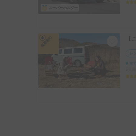
スーパーホルダー
長期割引
レ
東京
5人乗