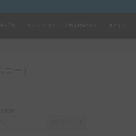
事を読む
キャンピングカー・土地をお持ちの方
ログイン
ムニー）
返却日時