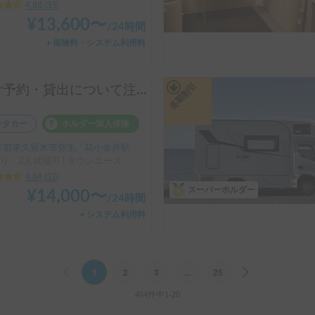
4.88
(
33
)
¥
13,600
〜
/
24時間
＋保険料・システム利用料
長期割引
【ご予約・貸出について注意点あり】初めての車中泊はシンク付きアルトピアーノで決まり！！当店のキャンピングレンタカーは【ペット同乗可能！５人乗り！大人２名就寝可能。 安心のトヨタ正規ディーラーレンタル！！】シンク付きアルトピアーノ愛犬との車中泊旅にピッタリ🐶ペット/初心者大歓迎🔰/音楽フェス等などなどご利用ください。コンパクトで運転しやすいキャンピングカー🚙
ンタカー
ホルダー加入保険
都東久留米市弥生, ' 花小金井駅
り、2人就寝可 | タウンエース
4.84
(
32
)
スーパーホルダー
¥
14,000
〜
/
24時間
＋システム利用料
Previous
1
2
3
...
25
Next
484件中1-20