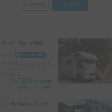
詳細検索
検索
マンボウ号 | 4駆+発電機+家庭用クーラー/レンタル事業者の為、万が一の自損事故の車両保険ついてます
ンタカー
カーシェア保険
川県川崎市中原区新城, ' 武蔵新城駅南口
り、5人就寝可 | ボンゴトラック
5.00
(
97
)
¥
17,800
〜
/
24時間
＋保険料・システム利用料
【ペット旅の実績多数🐶ゲージ不要】HARRY’s キャンピングカー 🐾 ｜ポタ電・バーベキューセット無料貸し出し🚐