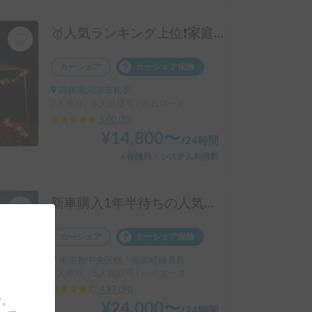
🥇人気ランキング上位❗️家庭用エアコン、リチウムバッテリー、キッチン設備有り！事前見学ok!フル装備のキャンピングカー‼️
カーシェア
カーシェア保険
静岡県沼津市松長
7人乗り、6人就寝可 | カムロード
5.00
(
35
)
¥
14,800
〜
/
24時間
＋保険料・システム利用料
新車購入1年半待ちの人気車種・新型★セレンゲティ525（4WD）★で絶好のアウトドアシーズンを楽しもう！
カーシェア
カーシェア保険
東京都中央区佃, ' 有楽町線月島
7人乗り、5人就寝可 | ハイエース
4.97
(
34
)
す。
¥
24,000
〜
/
24時間