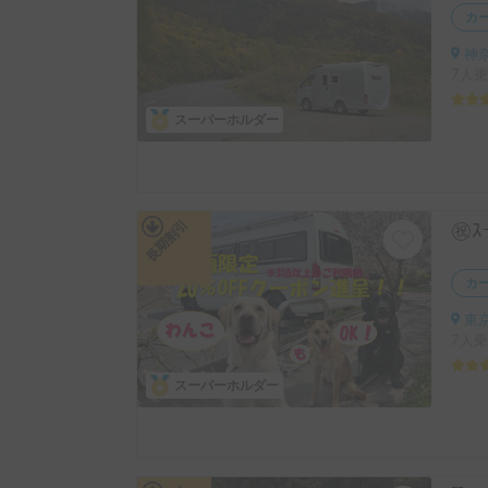
カ
神奈
7人乗
スーパーホルダー
長期割引
カ
東京
7人乗
スーパーホルダー