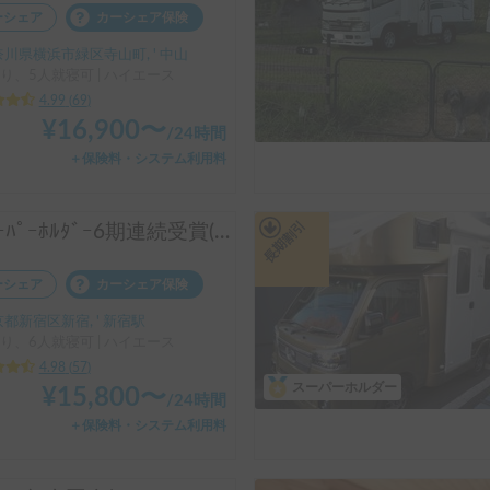
ーシェア
カーシェア保険
川県横浜市緑区寺山町, ' 中山
り、5人就寝可 | ハイエース
4.99
(
69
)
¥
16,900
〜
/
24時間
＋保険料・システム利用料
長期割引
㊗️ｽｰﾊﾟｰﾎﾙﾀﾞｰ6期連続受賞(2024-26年 認定実績)👑 長期のご利用実績多数♨️🐕♨️わんちゃん🆗🙆✨FFヒーターで夜はぽかぽか☕️直前予約も可能(要相談下さい)⏰全面網戸で犬も人も快適👍ファミリーも喜んで頂けます😃〈ポータブルクーラー・大容量ポータブルバッテリー・電子レンジ・天井換気ファン・冷蔵庫・サブバッテリー2機・外部電源〉 断熱車体&アクリル二重＋網戸とシェード付の断熱窓！花火大会＆野外音楽フェスにも！ロードバイク2台楽々積んで車中泊OK❣️トランポ的な使い方も出来ます！ ハイエース サーフィン 憧れのキャンピングカーで！ 白馬 野沢温泉 蔵王 八方尾根 妙高 スキー スノボ
ーシェア
カーシェア保険
都新宿区新宿, ' 新宿駅
り、6人就寝可 | ハイエース
4.98
(
57
)
スーパーホルダー
¥
15,800
〜
/
24時間
＋保険料・システム利用料