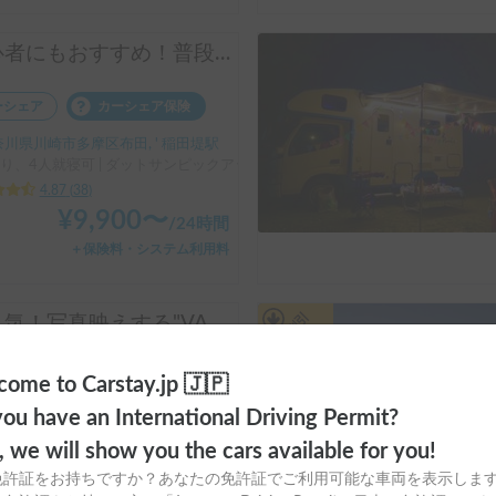
初心者にもおすすめ！普段遣いもしやすいピックアップトラックキャンピングカー！
ーシェア
カーシェア保険
川県川崎市多摩区布田, ' 稲田堤駅
り、4人就寝可 | ダットサンピックアップ
4.87
(
38
)
¥
9,900
〜
/
24時間
＋保険料・システム利用料
長期割引
大人気！写真映えする"VANLIFE"キャンパー「モビゴン」🍊
ンタカー
カーシェア保険
ome to Carstay.jp 🇯🇵
川県横浜市旭区二俣川, ' 相鉄線 二俣川駅
ou have an International Driving Permit?
り、4人就寝可 | フリーダ
o, we will show you the cars available for you!
4.91
(
35
)
免許証をお持ちですか？あなたの免許証でご利用可能な車両を表示しま
¥
20,000
〜
/
24時間