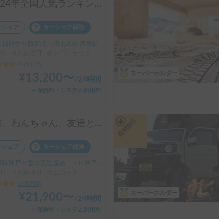
🎖️2024年全国人気ランキング４位🎖️！装備充実！コインパーキング駐車可！6名就寝
ーシェア
カーシェア保険
都府中市日新町, ' JR南武線 西府駅
り、6人就寝可 | ボンゴトラック
4.90
(
52
)
スーパーホルダー
¥
13,200
〜
/
24時間
＋保険料・システム利用料
長期割引
家族、わんちゃん、友達と楽しもう！！お気軽旅行のキャンピングカー（コルドバンクス）四国・淡路島にアクセス抜群🗾ペット大歓迎🐶ケージ無しOK、WIFI無料
ーシェア
カーシェア保険
県神戸市垂水区塩屋台, ' ＪＲ神戸線塩屋駅
り、7人就寝可 | カムロード
5.00
(
40
)
スーパーホルダー
¥
21,900
〜
/
24時間
＋保険料・システム利用料