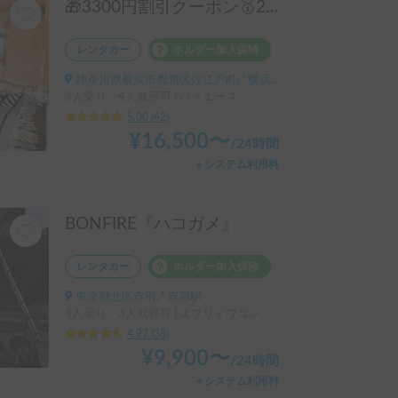
🎁3300円割引クーポン🥇25年上半期人気No.1「動くログハウス🪵」【カップルに大人気✨】【ペット旅🐕】📌内容充実なのに格安の「オリジナル保険プラン」を準備👍
レンタカー
ホルダー加入保険
神奈川県横浜市都筑区佐江戸町, ' 横浜線鴨居駅
3人乗り、4人就寝可 | ハイエース
5.00
(
42
)
¥
16,500
〜
/
24時間
＋システム利用料
BONFIRE『ハコガメ』
レンタカー
ホルダー加入保険
東京都北区赤羽, ' 赤羽駅
4人乗り、3人就寝可 | エブリイワゴン
4.97
(
38
)
¥
9,900
〜
/
24時間
＋システム利用料