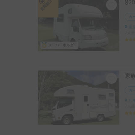
長期割引
カ
東京
7人乗
スーパーホルダー
カ
兵庫
7人乗