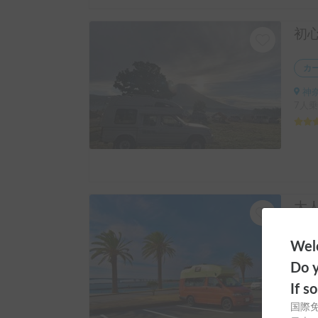
カ
神奈
7人乗
レ
Welc
神奈
Do y
5人乗
If s
国際