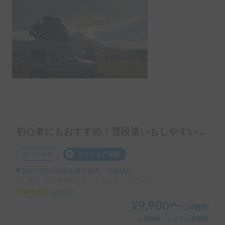
初心者にもおすすめ！普段遣いもしやすいピックアップトラックキャンピングカー！
カーシェア
カーシェア保険
神奈川県川崎市多摩区布田, ' 稲田堤駅
7人乗り、4人就寝可 | ダットサンピックアップ
4.87
(
39
)
¥
9,900
〜
/
24時間
＋保険料・システム利用料