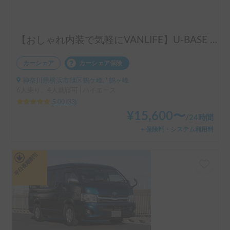
【おしゃれ内装で気軽にVANLIFE】U-BASE ONE | 運転しやすいハイエース！ポータブルエアコンで夏も冬も快適旅へ
カーシェア
カーシェア保険
神奈川県横浜市旭区鶴ケ峰, ' 鶴ヶ峰
6人乗り、4人就寝可 | ハイエース
5.00
(
33
)
¥
15,600
〜
/
24時間
＋保険料・システム利用料
平日長期割引