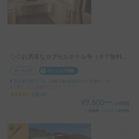
◇◇お洒落なカプセルホテル号（ギア無料手ぶらOK）◇◇
カーシェア
カーシェア保険
東京都日野市三沢, ' 高幡不動/聖蹟桜ヶ丘/多摩センター
4人乗り、2人就寝可 | エブリィワゴン
4.88
(
32
)
¥
9,600
〜
/
24時間
＋保険料・システム利用料
平日長期割引