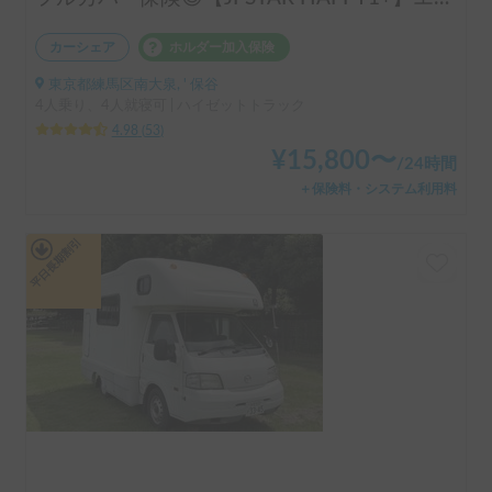
カーシェア
ホルダー加入保険
東京都練馬区南大泉, ' 保谷
4人乗り、4人就寝可 | ハイゼットトラック
4.98
(
53
)
¥
15,800
〜
/
24時間
＋保険料・システム利用料
平日長期割引