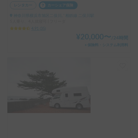
レンタカー
カーシェア保険
神奈川県横浜市旭区二俣川, ' 相鉄線 二俣川駅
5人乗り、4人就寝可 | フリーダ
4.91
(
35
)
¥
20,000
〜
/
24時間
＋保険料・システム利用料