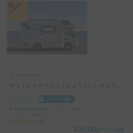
平日長期割引
スーパーホルダー
マットレスサービス！ちょうどいいサイズ！MOBBY号！
カーシェア
カーシェア保険
東京都葛飾区西亀有（３丁目）, ' 綾瀬駅
7人乗り、5人就寝可 | カムロード
4.93
(
30
)
¥
20,000
〜
/
24時間