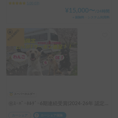
5.00
(
59
)
¥
15,000
〜
/
24時間
＋保険料・システム利用料
平日長期割引
スーパーホルダー
㊗️ｽｰﾊﾟｰﾎﾙﾀﾞｰ6期連続受賞(2024-26年 認定実績)👑 長期のご利用実績多数♨️🐕♨️わんちゃん🆗🙆✨FFヒーターで夜はぽかぽか☕️直前予約も可能(要相談下さい)⏰全面網戸で犬も人も快適👍ファミリーも喜んで頂けます😃〈ポータブルクーラー・大容量ポータブルバッテリー・電子レンジ・天井換気ファン・冷蔵庫・サブバッテリー2機・外部電源〉 断熱車体&アクリル二重＋網戸とシェード付の断熱窓！花火大会＆野外音楽フェスにも！ロードバイク2台楽々積んで車中泊OK❣️トランポ的な使い方も出来ます！ ハイエース サーフィン 憧れのキャンピングカーで！ 白馬 野沢温泉 蔵王 八方尾根 妙高 スキー スノボ
カーシェア
カーシェア保険