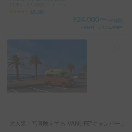
7人乗り、5人就寝可 | ハイエース
4.97
(
35
)
¥
24,000
〜
/
24時間
＋保険料・システム利用料
大人気！写真映えする"VANLIFE"キャンパー「モビゴン」🍊