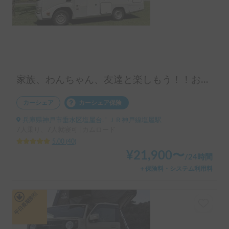
家族、わんちゃん、友達と楽しもう！！お気軽旅行のキャンピングカー（コルドバンクス）四国・淡路島にアクセス抜群🗾ペット大歓迎🐶ケージ無しOK、WIFI無料
カーシェア
カーシェア保険
兵庫県神戸市垂水区塩屋台, ' ＪＲ神戸線塩屋駅
7人乗り、7人就寝可 | カムロード
5.00
(
40
)
¥
21,900
〜
/
24時間
＋保険料・システム利用料
平日長期割引