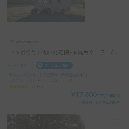
スーパーホルダー
マンボウ号 | 4駆+発電機+家庭用クーラー/レンタル事業者の為、万が一の自損事故の車両保険ついてます
レンタカー
カーシェア保険
神奈川県川崎市中原区新城, ' 武蔵新城駅南口
6人乗り、5人就寝可 | ボンゴトラック
5.00
(
97
)
¥
17,800
〜
/
24時間
＋保険料・システム利用料