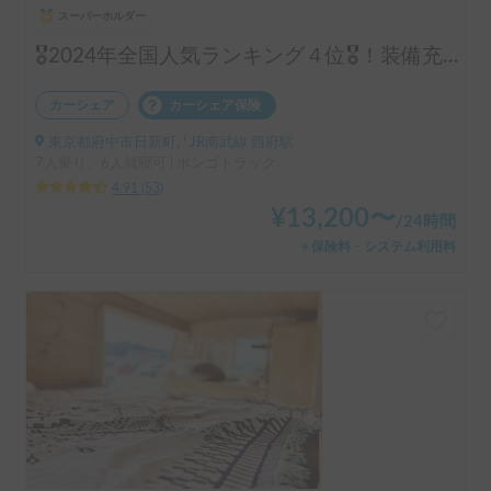
スーパーホルダー
🎖️2024年全国人気ランキング４位🎖️！装備充実！コインパーキング駐車可！6名就寝
カーシェア
カーシェア保険
東京都府中市日新町, ' JR南武線 西府駅
7人乗り、6人就寝可 | ボンゴトラック
4.91
(
53
)
¥
13,200
〜
/
24時間
＋保険料・システム利用料