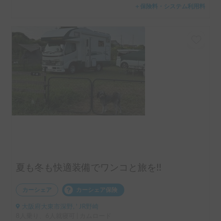
＋保険料・システム利用料
夏も冬も快適装備でワンコと旅を!!
カーシェア
カーシェア保険
大阪府大東市深野, ' JR野崎
8人乗り、6人就寝可 | カムロード