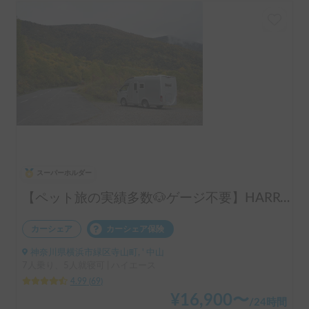
スーパーホルダー
【ペット旅の実績多数🐶ゲージ不要】HARRY’s キャンピングカー 🐾 ｜ポタ電・バーベキューセット無料貸し出し🚐
カーシェア
カーシェア保険
神奈川県横浜市緑区寺山町, ' 中山
7人乗り、5人就寝可 | ハイエース
4.99
(
69
)
¥
16,900
〜
/
24時間