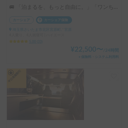
🚐 「泊まるを、もっと自由に。」「ワンちゃんも一緒に、旅に出よう。」ハイエースベースのラグジュアリーキャブコン！ 4人乗りで広々ゆったり快適空間 ・リアクーラー完備で移動中も後部座席も快適 ・揺れが少なく長距離でも快適な乗り心地 👉 初めてのキャンピングカーにもおすすめです！オプションキャンプ用品も充実してます。
カーシェア
カーシェア保険
埼玉県さいたま市北区宮原町, ' 宮原
4人乗り、4人就寝可 | ハイエース
5.00
(
33
)
¥
22,500
〜
/
24時間
＋保険料・システム利用料
平日長期割引