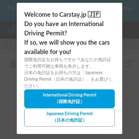
☀️「大曲の花火」をキャンピングカーで最高の思い出にしません
か？
Welcome to Carstay.jp 🇯🇵
Do you have an International
Driving Permit?
If so, we will show you the cars
キャンピングカー・車中泊スポット予約はCarstay
/
キャンピン
available for you!
国際免許証をお持ちですか？あなたの免許証
全国のレンタルキャンピング
でご利用可能な車両を表示します。
カー
日本の免許証をお持ちの方は「Japanese
Driving Permit（日本の免許証）」をお選びく
ださい。
International Driving Permit
（国際免許証）
Japanese Driving Permit
場所
（日本の免許証）
全国