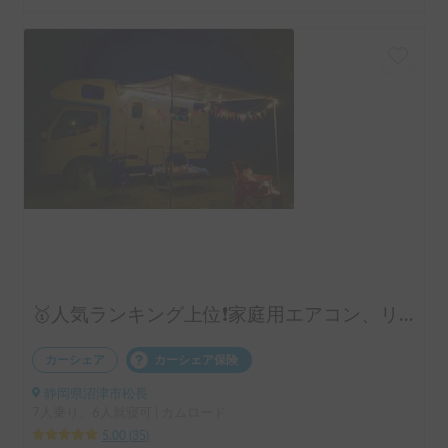
🥇人気ランキング上位❗️家庭用エアコン、リチウムバッテリー、キッチン設備有り！事前見学ok!フル装備のキャンピングカー‼️
カーシェア
カーシェア保険
静岡県沼津市松長
7人乗り、6人就寝可 | カムロード
5.00
(
35
)