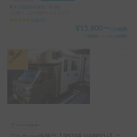
東京都新宿区新宿, ' 新宿駅
7人乗り、6人就寝可 | ハイエース
4.98
(
57
)
¥
15,800
〜
/
24時間
＋保険料・システム利用料
平日長期割引
スーパーホルダー
フルカバー保険😌【JPSTAR HAPPY1+】エアコン完備！ペット歓迎🐾配車先多数🐾《西東京キャンピングカーレンタル》