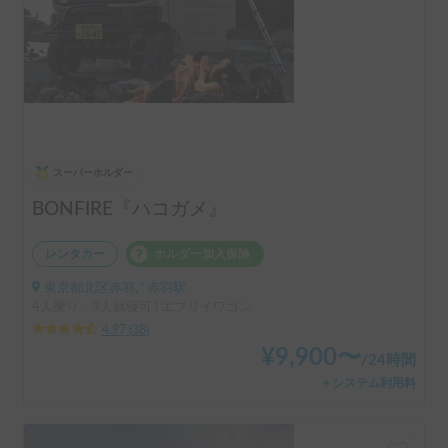
スーパーホルダー
BONFIRE『ハコガメ』
レンタカー
ホルダー加入保険
東京都北区赤羽, ' 赤羽駅
4人乗り、3人就寝可 | エブリイワゴン
4.97
(
38
)
¥
9,900
〜
/
24時間
＋システム利用料