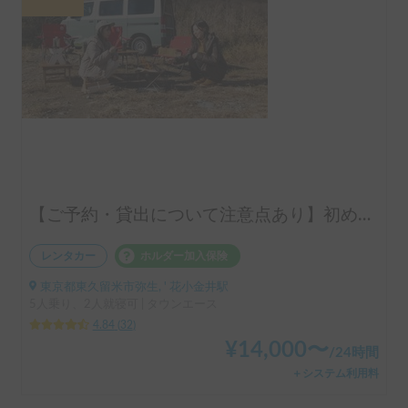
【ご予約・貸出について注意点あり】初めての車中泊はシンク付きアルトピアーノで決まり！！当店のキャンピングレンタカーは【ペット同乗可能！５人乗り！大人２名就寝可能。 安心のトヨタ正規ディーラーレンタル！！】シンク付きアルトピアーノ愛犬との車中泊旅にピッタリ🐶ペット/初心者大歓迎🔰/音楽フェス等などなどご利用ください。コンパクトで運転しやすいキャンピングカー🚙
レンタカー
ホルダー加入保険
東京都東久留米市弥生, ' 花小金井駅
5人乗り、2人就寝可 | タウンエース
4.84
(
32
)
¥
14,000
〜
/
24時間
＋システム利用料