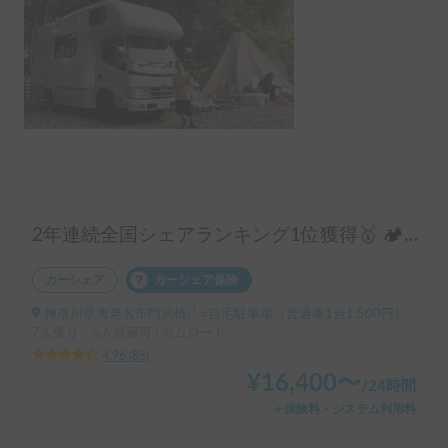
2年連続全国シェアランキング1位獲得🥇 🏕️フル装備のキャンピングカーで快適な家族旅行をお楽しみ下さい😆
カーシェア
カーシェア保険
神奈川県海老名市門沢橋, ' ⭐️自宅駐車場（普通車1台1,500円）
7人乗り、5人就寝可 | カムロード
4.96
(
85
)
¥
16,400
〜
/
24時間
＋保険料・システム利用料