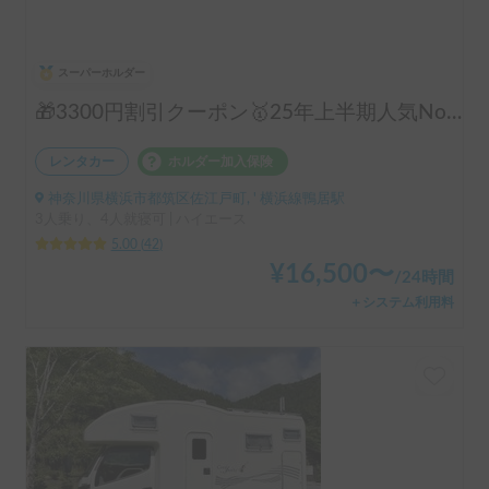
スーパーホルダー
🎁3300円割引クーポン🥇25年上半期人気No.1「動くログハウス🪵」【カップルに大人気✨】【ペット旅🐕】📌内容充実なのに格安の「オリジナル保険プラン」を準備👍
レンタカー
ホルダー加入保険
神奈川県横浜市都筑区佐江戸町, ' 横浜線鴨居駅
3人乗り、4人就寝可 | ハイエース
5.00
(
42
)
¥
16,500
〜
/
24時間
＋システム利用料